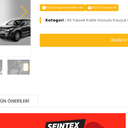
Fiyatı Düşünce Haber Ver
Ürünü Tavsiye Et
Kategori :
4D Yüksek Kalite Havuzlu Kauçuk
GELİNCE 
ÜN ÖNERILERI