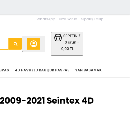
WhatsApp
Bize Sorun
Sipariş Takip
SEPETİNİZ
0 ürün -
0,00 TL
SPAS
4D HAVUZLU KAUÇUK PASPAS
YAN BASAMAK
 2009-2021 Seintex 4D