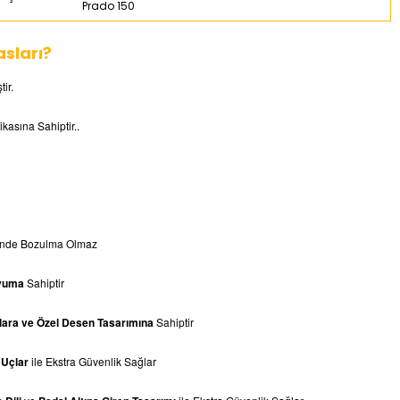
Prado 150
sları?
tir.
ikasına Sahiptir..
linde Bozulma Olmaz
yuma
Sahiptir
ara ve Özel Desen Tasarımına
Sahiptir
 Uçlar
ile Ekstra Güvenlik Sağlar