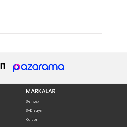
MARKALAR
Seintex
S-Dizayn
Kaiser