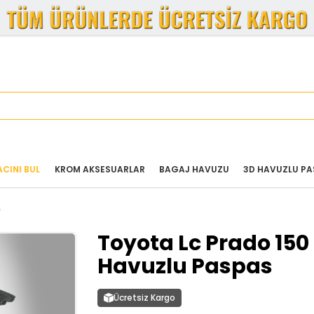
ACINI BUL
KROM AKSESUARLAR
BAGAJ HAVUZU
3D HAVUZLU PA
Toyota Lc Prado 150
Havuzlu Paspas
Ücretsiz Kargo