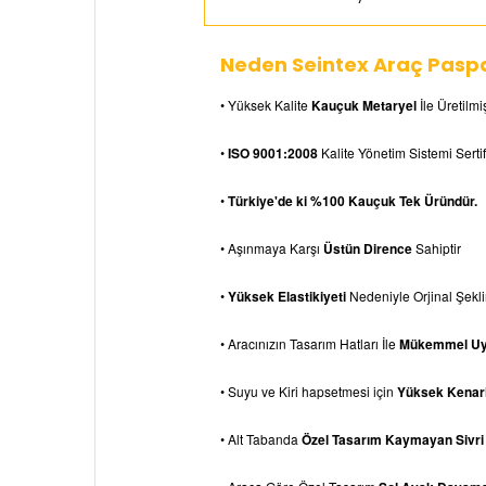
Neden Seintex Araç Paspa
• Yüksek Kalite
Kauçuk Metaryel
İle Üretilmiş
•
ISO 9001:2008
Kalite Yönetim Sistemi Sertif
•
Türkiye'de ki %100 Kauçuk Tek Üründür.
• Aşınmaya Karşı
Üstün Dirence
Sahiptir
•
Yüksek Elastikiyeti
Nedeniyle Orjinal Şek
• Aracınızın Tasarım Hatları İle
Mükemmel U
• Suyu ve Kiri hapsetmesi için
Yüksek Kenarl
• Alt Tabanda
Özel Tasarım Kaymayan Sivri