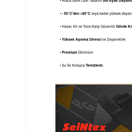
• Araca Göre Özel Tasarım
Sol Ayak Dayam
•
- 50°C'den +80°C
ısıya kadar yüksek dayanık
• Hasar, Kir ve Toza Karşı Güvenilir
Gövde K
•
Yüksek Aşınma Direnci
ve Dayanıklılık
•
Premium
Görünüm
• Su İle Kolayca
Temizlenir.