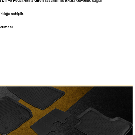
a
Dili
ve
Pedal Altına Giren Tasarımı
ile Ekstra Güvenlik Sağlar
lılığa sahiptir.
oruması