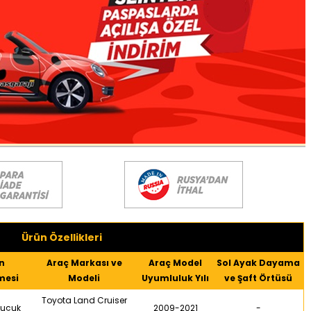
Ürün Özellikleri
n
Araç Markası ve
Araç Model
Sol Ayak Dayama
mesi
Modeli
Uyumluluk Yılı
ve Şaft Örtüsü
Toyota Land Cruiser
uçuk
2009-2021
-