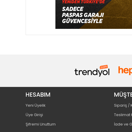
HESABIM
MÜŞTE
Yeni Üyelik
Sipariş /
Üye Girişi
Teslimat 
Şifremi Unuttum
İade ve G