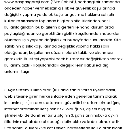
www.paspasgaraji.com (“Site Sahibi”), herhangi bir zamanda
önceden haber vermeksizin gizlilik ve güvenlik koşullarında
değişiklik yapma ya da ek koşullar getirme hakkına sahiptir.
Kullanım sırasında toplanan bilgilerin niteliklerinden, nasıl
kullanıldığından, bu bilgilerin diğerleri ile hangi durumlarda
paylaşıldığından ve gerekli tüm gizlilik koşullarından haberdar
olunması için yapılan değişiklikler bu sayfada sunulacaktır. Site
sahibinin gizlilik koşullarında değişiklik yapma hakkı saklı
olduğundan, koşullarının düzenli olarak takibi ve okunması
gereklidir. Bu siteyi yapılabilecek bu tarz bir değişiklikten sonraki
kullanım, gizlilik koşullarındaki değişiklilerin kabul edildiği
anlamını taşır.
3.Açık Sistem: Kullanıcılar; (Kullanıcı tabiri, varsa üyeler dahil,
web sitesine giren herkesi ifade eden genel bir tanım olarak
kullanılmıştır.) internet ortamının güvenilir bir ortam olmadığını,
internet ortamında iletişimin riskli olduğunu, kişisel bilgiler,
şifreler vb. de dâhil her türlü bilginin 3. şahısların hukuka aykırı
fiillerinin muhatabı olabileceğini bilmekte ve kabul etmektedir.
Site sahibi, güvenlik ve kötü niyetli hareketlerle ilgili olarak hiçbir