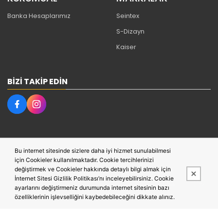
Banka Hesaplarımız
Seintex
S-Dizayn
Kaiser
BIZI TAKIP EDIN
Bu site,
PobolEti®
Entegre E-ticaret Sistemi ile hazırlanmıştır.
Bu internet sitesinde sizlere daha iyi hizmet sunulabilmesi
için Cookieler kullanılmaktadır. Cookie tercihlerinizi
değiştirmek ve Cookieler hakkında detaylı bilgi almak için
İnternet Sitesi Gizlilik Politikası’nı inceleyebilirsiniz. Cookie
ayarlarını değiştirmeniz durumunda internet sitesinin bazı
özelliklerinin işlevselliğini kaybedebileceğini dikkate alınız.