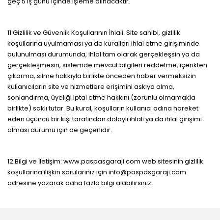
geç 5 iş günü içinde işleme alınacaktır.
11.Gizlilik ve Güvenlik Koşullarının İhlali: Site sahibi, gizlilik
koşullarına uyulmaması ya da kuralları ihlal etme girişiminde
bulunulması durumunda, ihlal tam olarak gerçekleşsin ya da
gerçekleşmesin, sistemde mevcut bilgileri reddetme, içerikten
çıkarma, silme hakkıyla birlikte önceden haber vermeksizin
kullanıcıların site ve hizmetlere erişimini askıya alma,
sonlandırma, üyeliği iptal etme hakkını (zorunlu olmamakla
birlikte) saklı tutar. Bu kural, koşulların kullanıcı adına hareket
eden üçüncü bir kişi tarafından dolaylı ihlali ya da ihlal girişimi
olması durumu için de geçerlidir.
12.Bilgi ve İletişim: www.paspasgaraji.com web sitesinin gizlilik
koşullarına ilişkin sorularınız için info@paspasgaraji.com
adresine yazarak daha fazla bilgi alabilirsiniz.