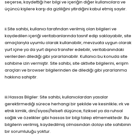
seçerse, kaydettiği her bilgi ve içeriğin diğer kullanıcılara ve
üçüncü kişilere karşı da gizliliğini yitirdiğini kabul etmiş sayılır.
ii.Site sahibi, kullanıcı tarafından verilmiş olan bilgileri ve
kaydedilen içeriği veritabanlarında tasnif edip saklayabilir, site
amaçlarıyla uyumlu olarak kullanabilir, mevzuata uygun olarak
yurt içine ya da yurt dışına transfer edebilir, veritabanındaki
verilerden dilediği gibi yararlanabilir. Kullanıcı bu konuda site
sahibine izin vermiştir. Site sahibi, site aktivite bilgilerini, erişim
araçları ve browser bilgilerinden de dilediği gibi yararlanma
hakkına sahiptir.
iii.Hassas Bilgiler: Site sahibi, kullanıcılardan yasalar
gerektirmediği sürece herhangi bir şekilde ve kesinlikle; ırk ve
etnik kimlik, dini/siyasi/felsefi düşünce, fiziksel ya da ruhsal
sağlık ve özelikler gibi hassas bir bilgi talep etmemektedir. Bu
bilgilerin verilmiş, kaydedilmiş olmasından dolayı site sahibinin
bir sorumluluğu yoktur.