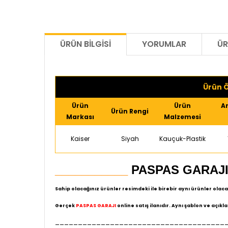
ÜRÜN BILGISI
YORUMLAR
ÜR
Ürün Ö
Ürün
Ürün
A
Ürün Rengi
Markası
Malzemesi
Kaiser
Siyah
Kauçuk-Plastik
___________
PASPAS GARAJ
Sahip olacağınız ürünler resimdeki ile birebir aynı ürünler olacak
Gerçek
PASPAS GARAJI
online satış ilanıdır. Aynı şablon ve açık
_____________________________________