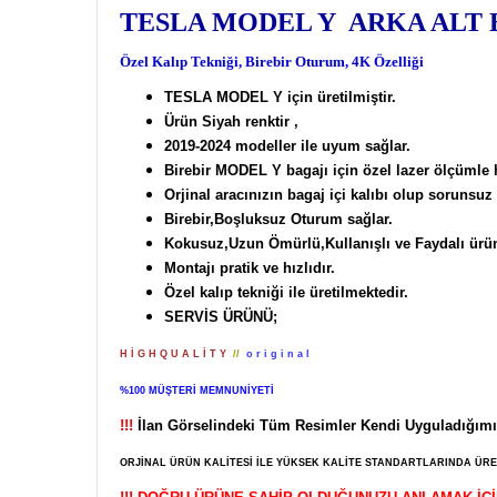
TESLA MODEL Y ARKA ALT 
Özel Kalıp Tekniği, Birebir Oturum, 4K Özelliği
TESLA MODEL Y için üretilmiştir.
Ürün Siyah renktir ,
2019-2024
modeller ile uyum sağlar.
Birebir MODEL Y bagajı için özel lazer ölçümle h
Orjinal aracınızın bagaj içi kalıbı
olup sorunsuz 
Birebir,Boşluksuz Oturum sağlar.
Kokusuz,Uzun Ömürlü,Kullanışlı ve Faydalı ürü
Montajı pratik ve hızlıdır.
Özel kalıp tekniği ile üretilmektedir.
SERVİS ÜRÜNÜ;
H İ G H Q U A L İ T Y
//
o r i g i n a l
%100 MÜŞTERİ MEMNUNİYETİ
!!!
İlan Görselindeki Tüm Resimler Kendi Uyguladığımız
ORJİNAL ÜRÜN KALİTESİ İLE YÜKSEK KALİTE STANDARTLARINDA ÜRET