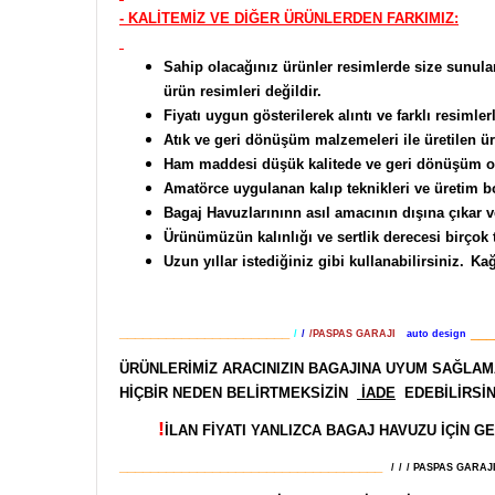
- KALİTEMİZ VE DİĞER ÜRÜNLERDEN FARKIMIZ:
Sahip olacağınız ürünler resimlerde size sunul
ürün resimleri değildir.
Fiyatı uygun gösterilerek alıntı ve farklı resimle
Atık ve geri dönüşüm malzemeleri ile üretilen ü
Ham maddesi düşük kalitede ve geri dönüşüm olan
Amatörce uygulanan kalıp teknikleri ve üretim b
Bagaj Havuzlarınınn asıl amacının dışına çıkar v
Ürünümüzün kalınlığı ve sertlik derecesi birçok t
Uzun yıllar istediğiniz gibi kullanabilirsiniz.
Kağ
______________________
___
/
/
/PASPAS GARAJI
auto design
ÜRÜNLERİMİZ ARACINIZIN BAGAJINA UYUM SAĞLAMA
HİÇBİR NEDEN BELİRTMEKSİZİN
İADE
EDEBİLİRSİN
!
İLAN FİYATI YANLIZCA BAGAJ HAVUZU İÇİN GE
__________________________________
/
/
/ PASPAS GARAJ