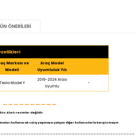
ÜN ÖNERILERI
zellikleri
raç Markası ve
Araç Model
Modeli
Uyumluluk Yılı
2019-2024 Arası
Tesla Model Y
-
Uyumlu
__________
I
tır.Alıntı resimler değildir.
lamaları kullanarak satış yapmaya çalışan diğer kullanıcılarla karıştırmayın.
__________________________________________________