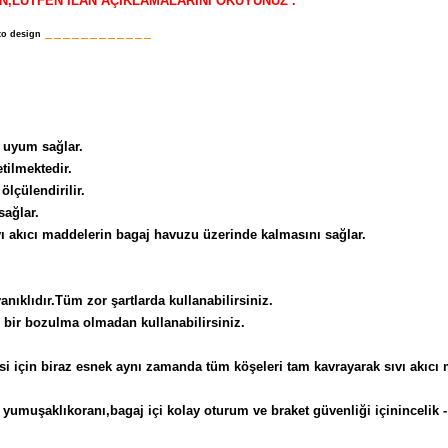
İN,LÜTFEN İLAN AÇIKLAMALARINI OKUYUNUZ
.
____________
to design
z uyum sağlar.
etilmektedir.
ölçülendirilir.
ağlar.
ıvı akıcı maddelerin bagaj havuzu üzerinde kalmasını sağlar.
nıklıdır.Tüm zor şartlarda kullanabilirsiniz.
 bir bozulma olmadan kullanabilirsiniz.
esi için biraz esnek aynı zamanda tüm köşeleri tam kavrayarak sıvı akıcı
 yumuşaklıkoranı,bagaj içi kolay oturum ve braket güvenliği içinincelik - 