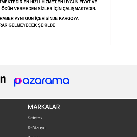
EKTEDİR.EN HIZLI HİZMET,EN UYGUN FİYAT VE
ÖDÜN VERMEDEN SİZLER İÇİN ÇALIŞMAKTADIR.
RABER AYNI GÜN İÇERİSİNDE KARGOYA
ARAR GELMEYECEK ŞEKİLDE
MARKALAR
Seintex
S-Dizayn