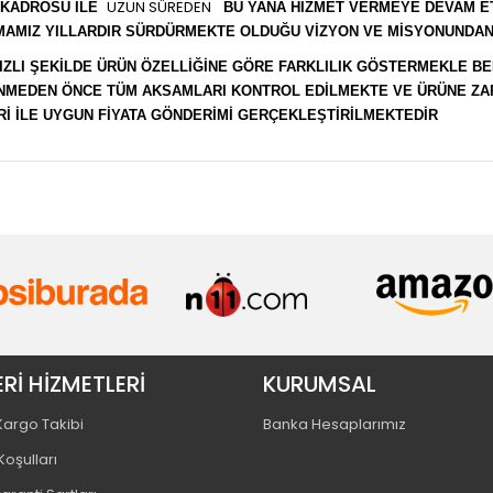
UZUN SÜREDEN
 KADROSU İLE
BU YANA HİZMET VERMEYE DEVAM ETM
MAMIZ YILLARDIR SÜRDÜRMEKTE OLDUĞU VİZYON VE MİSYONUNDAN 
IZLI ŞEKİLDE ÜRÜN ÖZELLİĞİNE GÖRE FARKLILIK GÖSTERMEKLE BE
ENMEDEN ÖNCE TÜM AKSAMLARI KONTROL EDİLMEKTE VE ÜRÜNE Z
İ İLE UYGUN FİYATA GÖNDERİMİ GERÇEKLEŞTİRİLMEKTEDİR
Rİ HİZMETLERİ
KURUMSAL
 Kargo Takibi
Banka Hesaplarımız
Koşulları