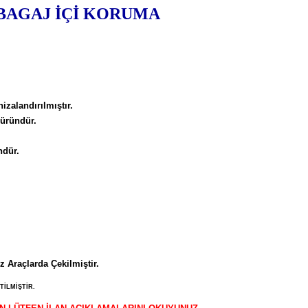
BAGAJ İÇİ KORUMA
izalandırılmıştır.
üründür.
ndür.
 Araçlarda Çekilmiştir.
İLMİŞTİR.