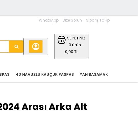
WhatsApp
Bize Sorun
Sipariş Takip
SEPETİNİZ
0 ürün -
0,00 TL
SPAS
4D HAVUZLU KAUÇUK PASPAS
YAN BASAMAK
2024 Arası Arka Alt