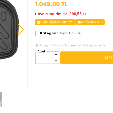
1.049,00 TL
Havale İndirimi İle: 996,55 TL
Fiyatı Düşünce Haber Ver
Ürünü Tavsiye Et
Kategori :
Bagaj Havuzu
En geç 10 Ağustos Pazartesi günü kargoya verilir.
SEPE