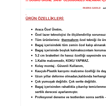
!!! DOĞRU ÜRÜNE SAHİP OLDUĞUNUZU ANLAMAK İÇ
__________________________________
PASPAS GARAJI
au
ÜRÜN ÖZELLİKLERİ:
Araca Özel Üretim,
Özel lazer teknolojisi ile ölçülendirilip sorunsu
Tüm ürünlerimiz
thermaform
özel tekniği ile ür
Bagaj içerisindeki tüm zemin özel kalıp alınarak 
Bagaj içerisinde boşluk kalmaksızıntam korumas
5.2 cm braketleri ile havuz özelliği sayesinde s
1.Kalite malzemedir,
KOKU YAPMAZ.
Kolay montaj - Güvenli Kullanım,
Kauçuk-Plastik karışımı malzeme özelliği ile daya
Uzun yıllar deforme olmadan,kalıbında herhangi
Çok yumuşak değildir. Çok sertte değildir.
Bagaj içerisinden rahatlıkla çıkarılıp temizlenm
sertlik derecesi ayarlanmıştır.
Profesyonel deneme ve testlerden sonra sertlik -