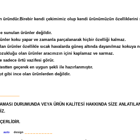
an üründür.Birebir kendi çekimimiz olup kendi ürünümüzün özelliklerini
rle sunulan ürünler değildir.
rünler koku yapar ve zamanla parçalanarak hiçbir özelliği kalmaz.
 ürünler özellikle sıcak havalarda güneş altında dayanılmaz kokuya ned
ozukluğu olan ürünler aracınızın içini kaplamaz ve sarmaz.
e sadece örtü vazifesi görür.
estten geçerek en uygun şekli ile hazırlanmıştır.
ıt gibi ince olan ürünlerden değildir.
_________
MASI DURUMUNDA VEYA ÜRÜN KALİTESİ HAKKINDA SİZE ANLATILANL
İZ.
ÇERLİDİR.
__________
I
auto
design