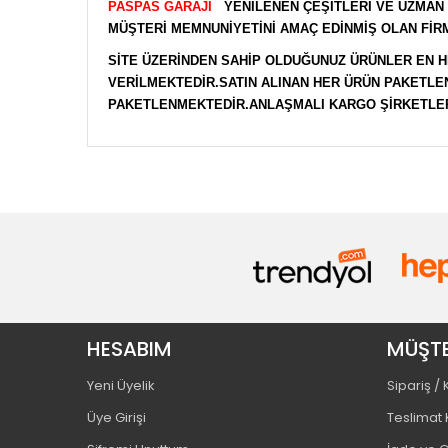
PASPAS GARAJI
YENİLENEN ÇEŞİTLERİ VE UZMAN
MÜŞTERİ MEMNUNİYETİNİ AMAÇ EDİNMİŞ OLAN FİR
SİTE ÜZERİNDEN SAHİP OLDUĞUNUZ ÜRÜNLER EN H
VERİLMEKTEDİR.SATIN ALINAN HER ÜRÜN PAKETL
PAKETLENMEKTEDİR.ANLAŞMALI KARGO ŞİRKETLER
HESABIM
MÜŞTE
Yeni Üyelik
Sipariş /
Üye Girişi
Teslimat 