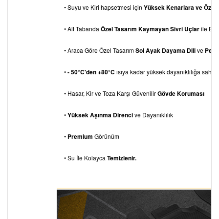
• Suyu ve Kiri hapsetmesi için
Yüksek Kenarlara ve Özel
• Alt Tabanda
Özel Tasarım Kaymayan Sivri Uçlar
ile Eks
• Araca Göre Özel Tasarım
Sol Ayak Dayama
Dili
ve
Pedal
•
- 50°C'den +80°C
ısıya kadar yüksek dayanıklılığa sahipti
• Hasar, Kir ve Toza Karşı Güvenilir
Gövde Koruması
•
Yüksek Aşınma Direnci
ve Dayanıklılık
•
Premium
Görünüm
• Su İle Kolayca
Temizlenir.