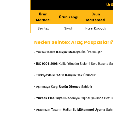
Ürün 
Ürün
Ürün
Ürün Rengi
Markası
Malzemesi
Seintex
Siyah
Ham Kauçuk
Neden Seintex Araç Paspasları?
• Yüksek Kalite
Kauçuk Metaryel
İle Üretilmiştir.
•
ISO 9001:2008
Kalite Yönetim Sistemi Sertifikasına Sahipt
•
Türkiye'de ki %100 Kauçuk Tek Üründür.
• Aşınmaya Karşı
Üstün Dirence
Sahiptir
•
Yüksek Elastikiyeti
Nedeniyle Orjinal Şeklinde Bozulm
• Aracınızın Tasarım Hatları İle
Mükemmel Uyuma
Sahiptir