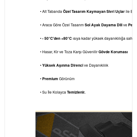
• Alt Tabanda
Özel Tasarım Kaymayan Sivri Uçlar
ile Eks
• Araca Göre Özel Tasarım
Sol Ayak Dayama
Dili
ve
Pedal
•
- 50°C'den +80°C
ısıya kadar yüksek dayanıklılığa sahipti
• Hasar, Kir ve Toza Karşı Güvenilir
Gövde Koruması
•
Yüksek Aşınma Direnci
ve Dayanıklılık
•
Premium
Görünüm
• Su İle Kolayca
Temizlenir.