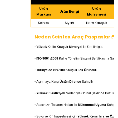
Ürün
Ürün
Ürün Rengi
Markası
Malzemesi
Seintex
Siyah
Ham Kauçuk
Neden Seintex Araç Paspasları?
• Yüksek Kalite
Kauçuk Metaryel
İle Üretilmiştir.
•
ISO 9001:2008
Kalite Yönetim Sistemi Sertifikasına Sahipt
•
Türkiye'de ki %100 Kauçuk Tek Üründür.
• Aşınmaya Karşı
Üstün Dirence
Sahiptir
•
Yüksek Elastikiyeti
Nedeniyle Orjinal Şeklinde Bozulm
• Aracınızın Tasarım Hatları İle
Mükemmel Uyuma
Sahiptir
• Suyu ve Kiri hapsetmesi için
Yüksek Kenarlara ve Özel