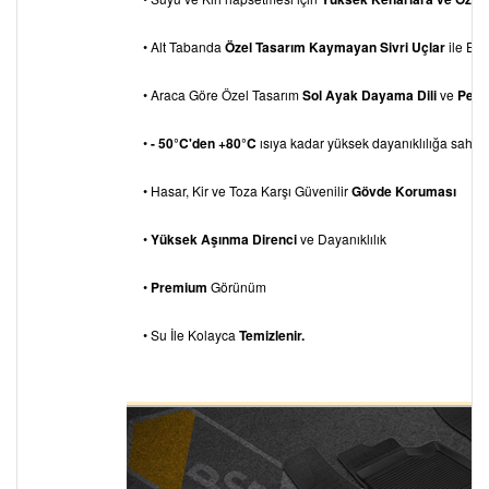
• Alt Tabanda
Özel Tasarım Kaymayan Sivri Uçlar
ile Eks
• Araca Göre Özel Tasarım
Sol Ayak Dayama
Dili
ve
Pedal
•
- 50°C'den +80°C
ısıya kadar yüksek dayanıklılığa sahipti
• Hasar, Kir ve Toza Karşı Güvenilir
Gövde Koruması
•
Yüksek Aşınma Direnci
ve Dayanıklılık
•
Premium
Görünüm
• Su İle Kolayca
Temizlenir.