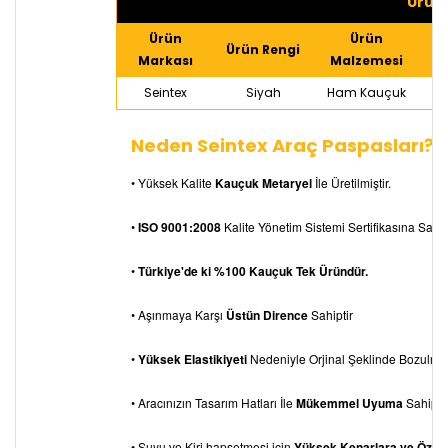
Ürün 
Ürün
Ürün
Ürün Rengi
Markası
Malzemesi
Seintex
Siyah
Ham Kauçuk
S
Neden Seintex Araç Paspasları?
• Yüksek Kalite
Kauçuk Metaryel
İle Üretilmiştir.
•
ISO 9001:2008
Kalite Yönetim Sistemi Sertifikasına Sahipt
•
Türkiye'de ki %100 Kauçuk Tek Üründür.
• Aşınmaya Karşı
Üstün Dirence
Sahiptir
•
Yüksek Elastikiyeti
Nedeniyle Orjinal Şeklinde Bozulm
• Aracınızın Tasarım Hatları İle
Mükemmel Uyuma
Sahiptir
• Suyu ve Kiri hapsetmesi için
Yüksek Kenarlara ve Özel