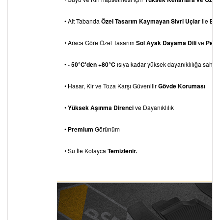
• Alt Tabanda
Özel Tasarım Kaymayan Sivri Uçlar
ile Eks
• Araca Göre Özel Tasarım
Sol Ayak Dayama
Dili
ve
Pedal
•
- 50°C'den +80°C
ısıya kadar yüksek dayanıklılığa sahipti
• Hasar, Kir ve Toza Karşı Güvenilir
Gövde Koruması
•
Yüksek Aşınma Direnci
ve Dayanıklılık
•
Premium
Görünüm
• Su İle Kolayca
Temizlenir.