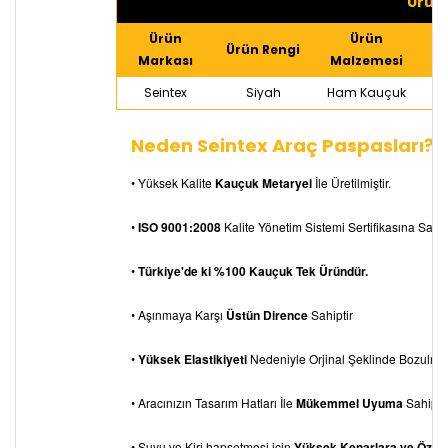
Ürün 
Ürün
Ürün
Ürün Rengi
Markası
Malzemesi
Seintex
Siyah
Ham Kauçuk
Neden Seintex Araç Paspasları?
• Yüksek Kalite
Kauçuk Metaryel
İle Üretilmiştir.
•
ISO 9001:2008
Kalite Yönetim Sistemi Sertifikasına Sahipt
•
Türkiye'de ki %100 Kauçuk Tek Üründür.
• Aşınmaya Karşı
Üstün Dirence
Sahiptir
•
Yüksek Elastikiyeti
Nedeniyle Orjinal Şeklinde Bozulm
• Aracınızın Tasarım Hatları İle
Mükemmel Uyuma
Sahiptir
• Suyu ve Kiri hapsetmesi için
Yüksek Kenarlara ve Özel