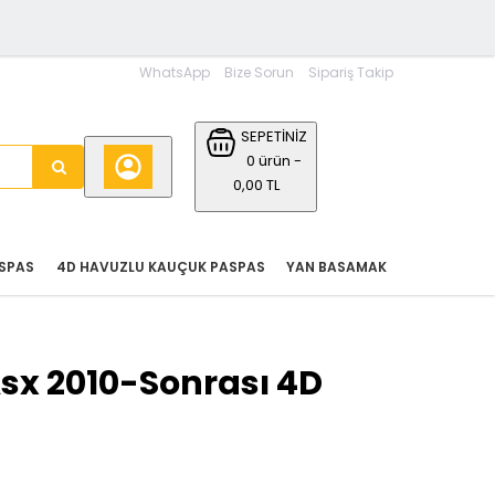
WhatsApp
Bize Sorun
Sipariş Takip
SEPETİNİZ
0 ürün -
0,00 TL
SPAS
4D HAVUZLU KAUÇUK PASPAS
YAN BASAMAK
Asx 2010-Sonrası 4D