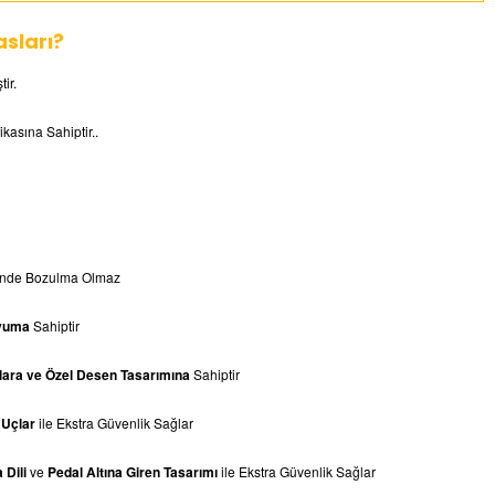
sları?
tir.
ikasına Sahiptir..
linde Bozulma Olmaz
yuma
Sahiptir
ara ve Özel Desen Tasarımına
Sahiptir
 Uçlar
ile Ekstra Güvenlik Sağlar
a
Dili
ve
Pedal Altına Giren Tasarımı
ile Ekstra Güvenlik Sağlar