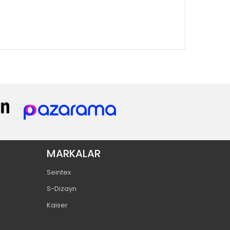
MARKALAR
Seintex
S-Dizayn
Kaiser