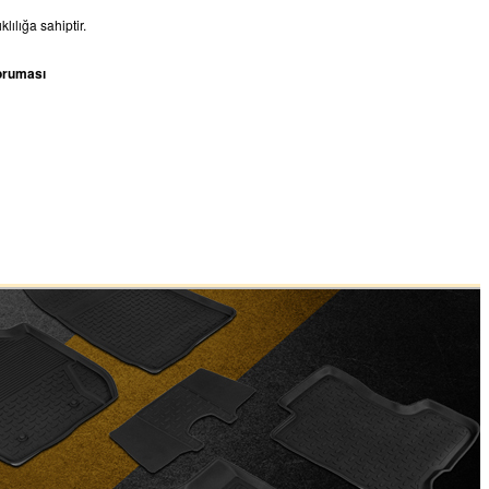
lılığa sahiptir.
oruması