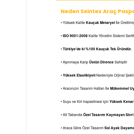
Neden Seintex Araç Paspa
• Yüksek Kalite
Kauçuk Metaryel
İle Üretilmiş
•
ISO 9001:2008
Kalite Yönetim Sistemi Sertif
•
Türkiye'de ki %100 Kauçuk Tek Üründür.
• Aşınmaya Karşı
Üstün Dirence
Sahiptir
•
Yüksek Elastikiyeti
Nedeniyle Orjinal Şek
• Aracınızın Tasarım Hatları İle
Mükemmel U
• Suyu ve Kiri hapsetmesi için
Yüksek Kenarl
• Alt Tabanda
Özel Tasarım Kaymayan Sivri
• Araca Göre Özel Tasarım
Sol Ayak Dayam