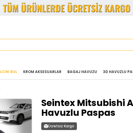
ACINI BUL
KROM AKSESUARLAR
BAGAJ HAVUZU
3D HAVUZLU PA
Seintex Mitsubishi 
Havuzlu Paspas
Ücretsiz Kargo