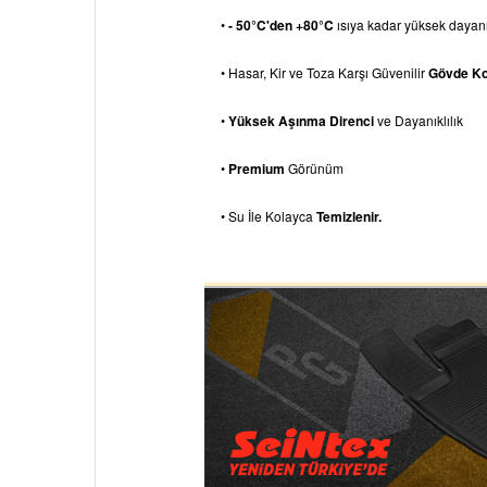
•
- 50°C'den +80°C
ısıya kadar yüksek dayanık
• Hasar, Kir ve Toza Karşı Güvenilir
Gövde K
•
Yüksek Aşınma Direnci
ve Dayanıklılık
•
Premium
Görünüm
• Su İle Kolayca
Temizlenir.