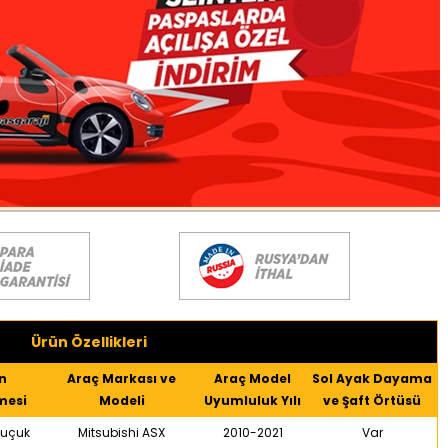
Ürün Özellikleri
n
Araç Markası ve
Araç Model
Sol Ayak Dayama
mesi
Modeli
Uyumluluk Yılı
ve Şaft Örtüsü
uçuk
Mitsubishi ASX
2010-2021
Var