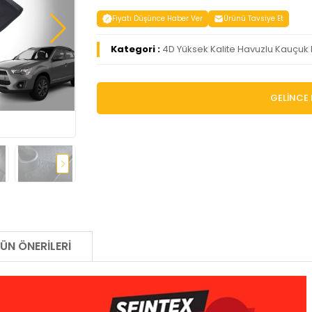
Fiyatı Düşünce Haber Ver
Ürünü Tavsiye Et
Kategori :
4D Yüksek Kalite Havuzlu Kauçuk
GELİNCE 
ÜN ÖNERILERI