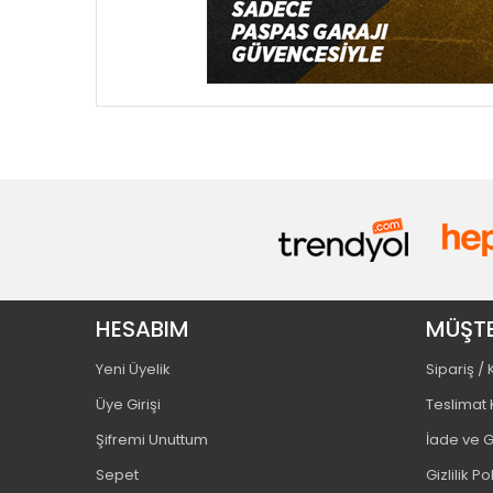
HESABIM
MÜŞTE
Yeni Üyelik
Sipariş /
Üye Girişi
Teslimat 
Şifremi Unuttum
İade ve G
Sepet
Gizlilik Po