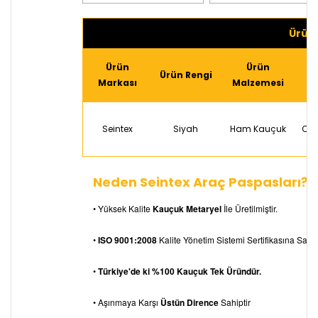
Ürün 
Ürün
Ürün
Ürün Rengi
Markası
Malzemesi
Seintex
Siyah
Ham Kauçuk
Com
Neden Seintex Araç Paspasları?
• Yüksek Kalite
Kauçuk Metaryel
İle Üretilmiştir.
•
ISO 9001:2008
Kalite Yönetim Sistemi Sertifikasına Sahipt
•
Türkiye'de ki %100 Kauçuk Tek Üründür.
• Aşınmaya Karşı
Üstün Dirence
Sahiptir