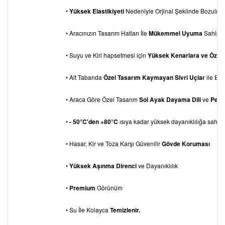
•
Yüksek Elastikiyeti
Nedeniyle Orjinal Şeklinde Bozulm
• Aracınızın Tasarım Hatları İle
Mükemmel Uyuma
Sahiptir
• Suyu ve Kiri hapsetmesi için
Yüksek Kenarlara ve Özel
• Alt Tabanda
Özel Tasarım Kaymayan Sivri Uçlar
ile Eks
• Araca Göre Özel Tasarım
Sol Ayak Dayama
Dili
ve
Pedal
•
- 50°C'den +80°C
ısıya kadar yüksek dayanıklılığa sahipti
• Hasar, Kir ve Toza Karşı Güvenilir
Gövde Koruması
•
Yüksek Aşınma Direnci
ve Dayanıklılık
•
Premium
Görünüm
• Su İle Kolayca
Temizlenir.