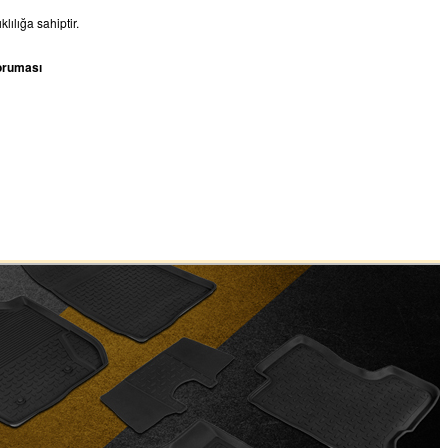
lılığa sahiptir.
oruması