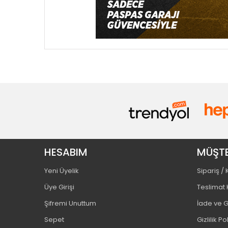
HESABIM
MÜŞTE
Yeni Üyelik
Sipariş /
Üye Girişi
Teslimat 
Şifremi Unuttum
İade ve G
Sepet
Gizlilik Po