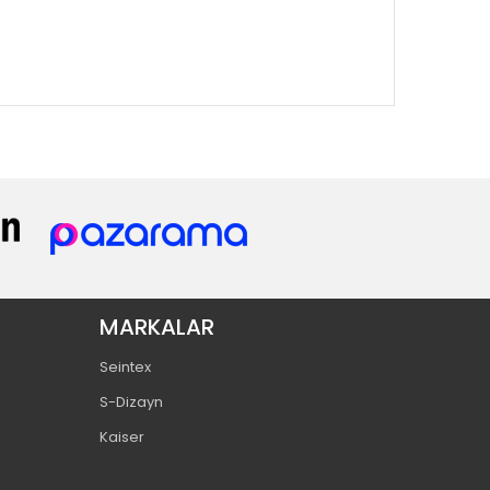
MARKALAR
Seintex
S-Dizayn
Kaiser