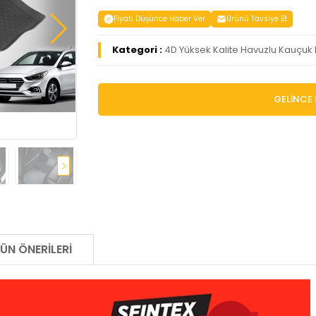
Fiyatı Düşünce Haber Ver
Ürünü Tavsiye Et
Kategori :
4D Yüksek Kalite Havuzlu Kauçuk
GELİNCE 
ÜN ÖNERILERI