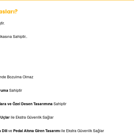
sları?
tir.
ikasına Sahiptir..
linde Bozulma Olmaz
yuma
Sahiptir
ara ve Özel Desen Tasarımına
Sahiptir
 Uçlar
ile Ekstra Güvenlik Sağlar
a
Dili
ve
Pedal Altına Giren Tasarımı
ile Ekstra Güvenlik Sağlar