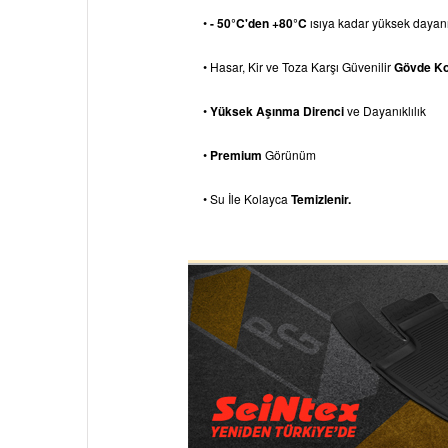
•
- 50°C'den +80°C
ısıya kadar yüksek dayanık
• Hasar, Kir ve Toza Karşı Güvenilir
Gövde K
•
Yüksek Aşınma Direnci
ve Dayanıklılık
•
Premium
Görünüm
• Su İle Kolayca
Temizlenir.