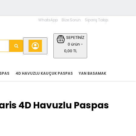
WhatsApp
Bize Sorun
Sipariş Takip
SEPETİNİZ
0 ürün -
0,00 TL
SPAS
4D HAVUZLU KAUÇUK PASPAS
YAN BASAMAK
laris 4D Havuzlu Paspas