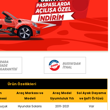
Ürün Özellikleri
n
Araç Markası ve
Araç Model
Sol Ayak Dayama
mesi
Modeli
Uyumluluk Yılı
ve Şaft Örtüsü
uçuk
Hyundai Solaris
2011-2021
Var