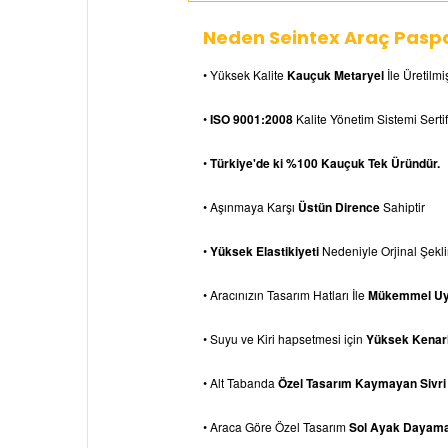
Neden Seintex Araç Paspa
• Yüksek Kalite
Kauçuk Metaryel
İle Üretilmiş
•
ISO 9001:2008
Kalite Yönetim Sistemi Sertif
•
Türkiye'de ki %100 Kauçuk Tek Üründür.
• Aşınmaya Karşı
Üstün Dirence
Sahiptir
•
Yüksek Elastikiyeti
Nedeniyle Orjinal Şek
• Aracınızın Tasarım Hatları İle
Mükemmel U
• Suyu ve Kiri hapsetmesi için
Yüksek Kenarl
• Alt Tabanda
Özel Tasarım Kaymayan Sivri
• Araca Göre Özel Tasarım
Sol Ayak Dayam