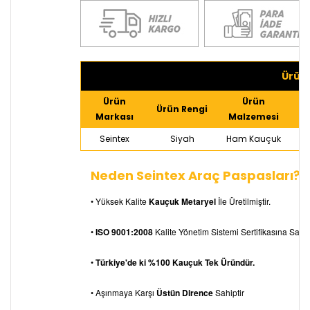
Ürün 
Ürün
Ürün
Ürün Rengi
Markası
Malzemesi
Seintex
Siyah
Ham Kauçuk
Neden Seintex Araç Paspasları?
• Yüksek Kalite
Kauçuk Metaryel
İle Üretilmiştir.
•
ISO 9001:2008
Kalite Yönetim Sistemi Sertifikasına Sahipt
•
Türkiye'de ki %100 Kauçuk Tek Üründür.
• Aşınmaya Karşı
Üstün Dirence
Sahiptir