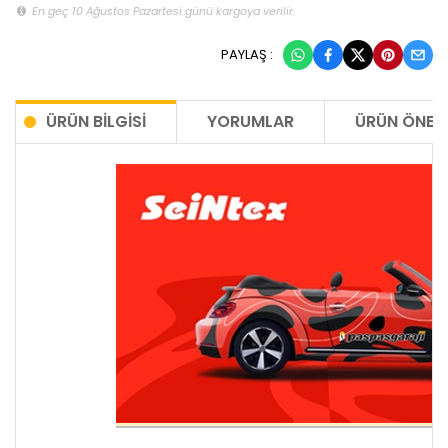
En geç 10 Ağustos Pazartesi günü kargoya verilir.
PAYLAŞ :
ÜRÜN BILGISI
YORUMLAR
ÜRÜN ÖNERI