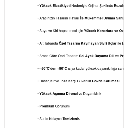
•
Yüksek Elastikiyeti
Nedeniyle Orjinal Şeklinde Bozulm
• Aracınızın Tasarım Hatları İle
Mükemmel Uyuma
Sahiptir
• Suyu ve Kiri hapsetmesi için
Yüksek Kenarlara ve Özel
• Alt Tabanda
Özel Tasarım Kaymayan Sivri Uçlar
ile Eks
• Araca Göre Özel Tasarım
Sol Ayak Dayama
Dili
ve
Pedal
•
- 50°C'den +80°C
ısıya kadar yüksek dayanıklılığa sahipti
• Hasar, Kir ve Toza Karşı Güvenilir
Gövde Koruması
•
Yüksek Aşınma Direnci
ve Dayanıklılık
•
Premium
Görünüm
• Su İle Kolayca
Temizlenir.