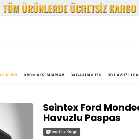
CINI BUL
KROM AKSESUARLAR
BAGAJ HAVUZU
3D HAVUZLU PA
Seintex Ford Monde
Havuzlu Paspas
Ücretsiz Kargo