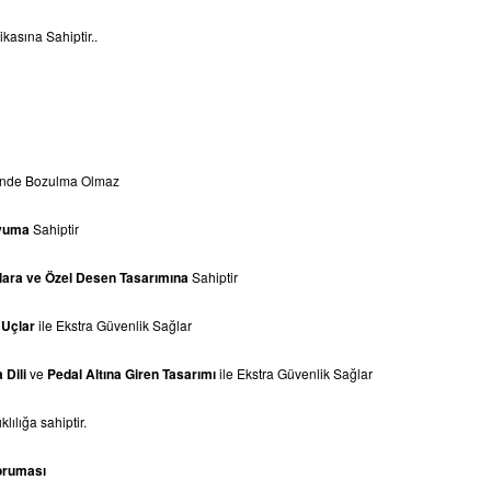
ikasına Sahiptir..
linde Bozulma Olmaz
yuma
Sahiptir
ara ve Özel Desen Tasarımına
Sahiptir
 Uçlar
ile Ekstra Güvenlik Sağlar
a
Dili
ve
Pedal Altına Giren Tasarımı
ile Ekstra Güvenlik Sağlar
lılığa sahiptir.
oruması