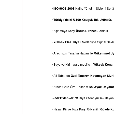
•
ISO 9001:2008
Kalite Yönetim Sistemi Sertif
•
Türkiye'de ki %100 Kauçuk Tek Üründür.
• Aşınmaya Karşı
Üstün Dirence
Sahiptir
•
Yüksek Elastikiyeti
Nedeniyle Orjinal Şek
• Aracınızın Tasarım Hatları İle
Mükemmel U
• Suyu ve Kiri hapsetmesi için
Yüksek Kenarl
• Alt Tabanda
Özel Tasarım Kaymayan Sivri
• Araca Göre Özel Tasarım
Sol Ayak Dayam
•
- 50°C'den +80°C
ısıya kadar yüksek dayanık
• Hasar, Kir ve Toza Karşı Güvenilir
Gövde K