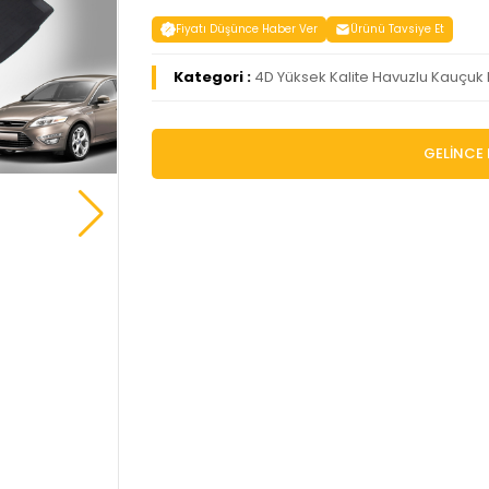
Fiyatı Düşünce Haber Ver
Ürünü Tavsiye Et
Kategori :
4D Yüksek Kalite Havuzlu Kauçuk
GELİNCE 