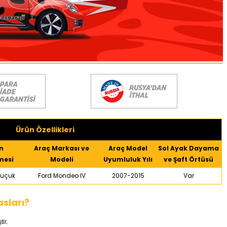
Ürün Özellikleri
n
Araç Markası ve
Araç Model
Sol Ayak Dayama
mesi
Modeli
Uyumluluk Yılı
ve Şaft Örtüsü
uçuk
Ford Mondeo IV
2007-2015
Var
sları?
tir.