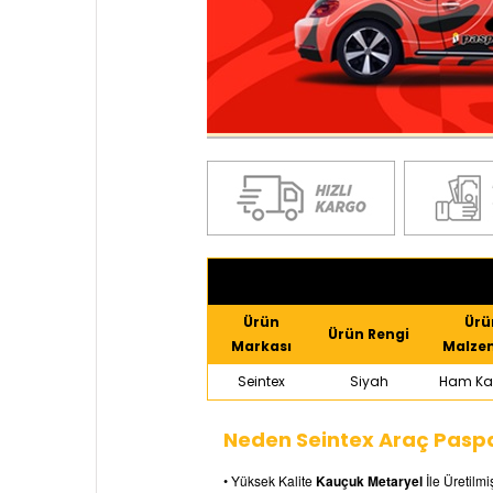
Ürün
Ürü
Ürün Rengi
Markası
Malze
Seintex
Siyah
Ham Ka
Neden Seintex Araç Paspa
• Yüksek Kalite
Kauçuk Metaryel
İle Üretilmiş