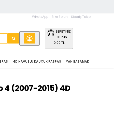
WhatsApp
Bize Sorun
Sipariş Takip
SEPETİNİZ
0 ürün -
0,00 TL
SPAS
4D HAVUZLU KAUÇUK PASPAS
YAN BASAMAK
o 4 (2007-2015) 4D