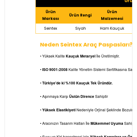
Ürün 
Ürün
Ürün
Ürün Rengi
Markası
Malzemesi
Seintex
Siyah
Ham Kauçuk
Neden Seintex Araç Paspasları?
• Yüksek Kalite
Kauçuk Metaryel
İle Üretilmiştir.
•
ISO 9001:2008
Kalite Yönetim Sistemi Sertifikasına Sahipt
•
Türkiye'de ki %100 Kauçuk Tek Üründür.
• Aşınmaya Karşı
Üstün Dirence
Sahiptir
•
Yüksek Elastikiyeti
Nedeniyle Orjinal Şeklinde Bozulm
• Aracınızın Tasarım Hatları İle
Mükemmel Uyuma
Sahiptir
• Suyu ve Kiri hapsetmesi için
Yüksek Kenarlara ve Özel