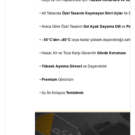
• Alt Tabanda
Özel Tasarım Kaymayan Sivri Uçlar
ile Eks
• Araca Göre Özel Tasarım
Sol Ayak Dayama
Dili
ve
Pedal
•
- 50°C'den +80°C
ısıya kadar yüksek dayanıklılığa sahipti
• Hasar, Kir ve Toza Karşı Güvenilir
Gövde Koruması
•
Yüksek Aşınma Direnci
ve Dayanıklılık
•
Premium
Görünüm
• Su İle Kolayca
Temizlenir.