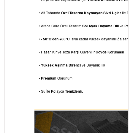
• Alt Tabanda
Özel Tasarım Kaymayan Sivri Uçlar
ile Eks
• Araca Göre Özel Tasarım
Sol Ayak Dayama
Dili
ve
Pedal
•
- 50°C'den +80°C
ısıya kadar yüksek dayanıklılığa sahipti
• Hasar, Kir ve Toza Karşı Güvenilir
Gövde Koruması
•
Yüksek Aşınma Direnci
ve Dayanıklılık
•
Premium
Görünüm
• Su İle Kolayca
Temizlenir.