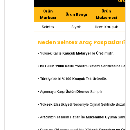
Ürün 
Ürün
Ürün
Ürün Rengi
Markası
Malzemesi
Seintex
Siyah
Ham Kauçuk
Neden Seintex Araç Paspasları?
• Yüksek Kalite
Kauçuk Metaryel
İle Üretilmiştir.
•
ISO 9001:2008
Kalite Yönetim Sistemi Sertifikasına Sahipt
•
Türkiye'de ki %100 Kauçuk Tek Üründür.
• Aşınmaya Karşı
Üstün Dirence
Sahiptir
•
Yüksek Elastikiyeti
Nedeniyle Orjinal Şeklinde Bozulm
• Aracınızın Tasarım Hatları İle
Mükemmel Uyuma
Sahiptir
• Suyu ve Kiri hapsetmesi için
Yüksek Kenarlara ve Özel