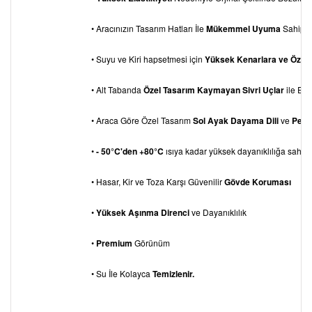
• Aracınızın Tasarım Hatları İle
Mükemmel Uyuma
Sahiptir
• Suyu ve Kiri hapsetmesi için
Yüksek Kenarlara ve Özel
• Alt Tabanda
Özel Tasarım Kaymayan Sivri Uçlar
ile Eks
• Araca Göre Özel Tasarım
Sol Ayak Dayama
Dili
ve
Pedal
•
- 50°C'den +80°C
ısıya kadar yüksek dayanıklılığa sahipti
• Hasar, Kir ve Toza Karşı Güvenilir
Gövde Koruması
•
Yüksek Aşınma Direnci
ve Dayanıklılık
•
Premium
Görünüm
• Su İle Kolayca
Temizlenir.