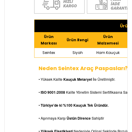
Ürün 
Ürün
Ürün
Ürün Rengi
Markası
Malzemesi
Seintex
Siyah
Ham Kauçuk
Neden Seintex Araç Paspasları?
• Yüksek Kalite
Kauçuk Metaryel
İle Üretilmiştir.
•
ISO 9001:2008
Kalite Yönetim Sistemi Sertifikasına Sahipt
•
Türkiye'de ki %100 Kauçuk Tek Üründür.
• Aşınmaya Karşı
Üstün Dirence
Sahiptir
•
Yüksek Elastikiyeti
Nedeniyle Orjinal Şeklinde Bozulm