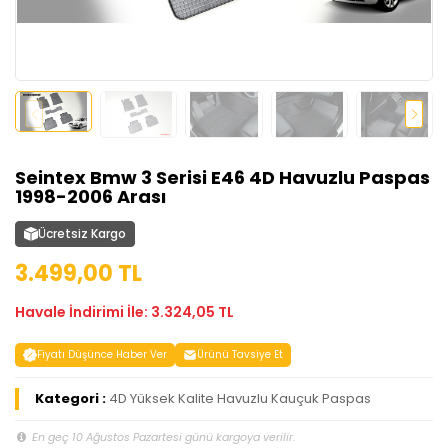
Seintex Bmw 3 Serisi E46 4D Havuzlu Paspas
1998-2006 Arası
Ücretsiz Kargo
3.499,00 TL
Havale İndirimi İle: 3.324,05 TL
Fiyatı Düşünce Haber Ver
Ürünü Tavsiye Et
Kategori :
4D Yüksek Kalite Havuzlu Kauçuk Paspas
En geç 10 Ağustos Pazartesi günü kargoya verilir.