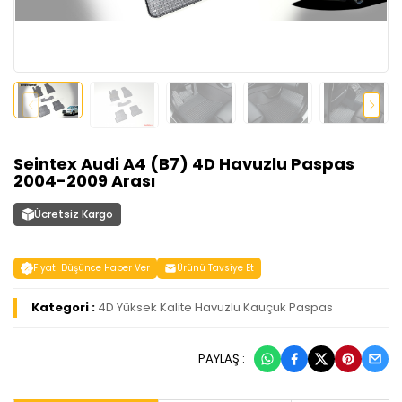
Seintex Audi A4 (B7) 4D Havuzlu Paspas
2004-2009 Arası
Ücretsiz Kargo
Fiyatı Düşünce Haber Ver
Ürünü Tavsiye Et
Kategori :
4D Yüksek Kalite Havuzlu Kauçuk Paspas
PAYLAŞ :