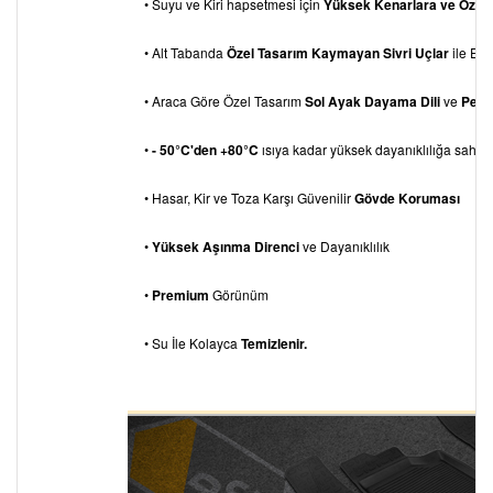
• Suyu ve Kiri hapsetmesi için
Yüksek Kenarlara ve Özel
• Alt Tabanda
Özel Tasarım Kaymayan Sivri Uçlar
ile Eks
• Araca Göre Özel Tasarım
Sol Ayak Dayama
Dili
ve
Pedal
•
- 50°C'den +80°C
ısıya kadar yüksek dayanıklılığa sahipti
• Hasar, Kir ve Toza Karşı Güvenilir
Gövde Koruması
•
Yüksek Aşınma Direnci
ve Dayanıklılık
•
Premium
Görünüm
• Su İle Kolayca
Temizlenir.