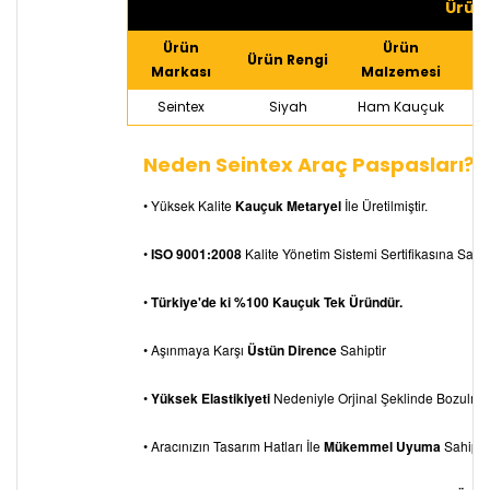
Ürün 
Ürün
Ürün
Ürün Rengi
Markası
Malzemesi
Seintex
Siyah
Ham Kauçuk
Neden Seintex Araç Paspasları?
• Yüksek Kalite
Kauçuk Metaryel
İle Üretilmiştir.
•
ISO 9001:2008
Kalite Yönetim Sistemi Sertifikasına Sahipt
•
Türkiye'de ki %100 Kauçuk Tek Üründür.
• Aşınmaya Karşı
Üstün Dirence
Sahiptir
•
Yüksek Elastikiyeti
Nedeniyle Orjinal Şeklinde Bozulm
• Aracınızın Tasarım Hatları İle
Mükemmel Uyuma
Sahiptir