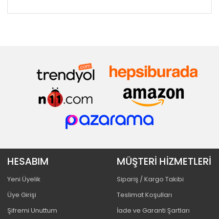
HESABIM
MÜŞTERİ HİZMETLERİ
Yeni Üyelik
Sipariş / Kargo Takibi
Üye Girişi
Teslimat Koşulları
Şifremi Unuttum
İade ve Garanti Şartları