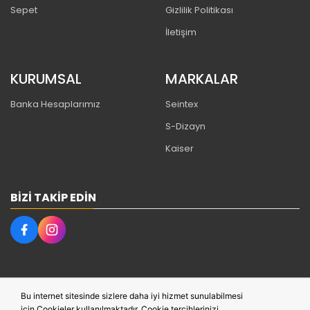
Sepet
Gizlilik Politikası
İletişim
KURUMSAL
MARKALAR
Banka Hesaplarımız
Seintex
S-Dizayn
Kaiser
BIZI TAKIP EDIN
Bu site,
PobolEti®
Entegre E-ticaret Sistemi ile hazırlanmıştır.
Bu internet sitesinde sizlere daha iyi hizmet sunulabilmesi
için Cookieler kullanılmaktadır. Cookie tercihlerinizi