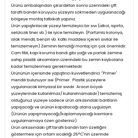
Ürünü ambalajından çıkardıktan sonra üzerindeki çift
taraflı bandın koruyucu yüzeyini sökmeden uygulanacağı
bölgeye montaj tatbikatı yapınız.
Ürün yapıştırılacak yüzeyi temizleyici bir sıvı (alkol, ispirto,
selülozik tiner vb.) ile iyice temizleyin. (Parfümlü kolonya,
ıslak mendil, benzin vb. katkı maddesi içeren sıvılar ile
temizlemeyin) Zeminin temizliği montaj için çok önemlidir.
Cam fitili, kapı koruma bandı gibi yağlı ve parlak zemine
sahip plastik aksamların üzerindeki bu zemin kaybolana
kadar temizlenmesi gerekmektedir.
Ürününün içerisinde yapıştırıcı kuvvetlendirici ‘'Primer'
mendili bulunuyor ise (Primer : Plastik yüzeylere
uygulanacak kimyasal bir sıvıdır. Aracın boyalı
yüzeylerinde kullanılmaz/ kullanılmamalıdır) temizlemiş
olduğunuz yüzeye sadece ürün arkasındaki bantların
yapışacağı ve ürünün kapatacağı alana uygulayın.
(Ürünün yapışmayacağı/kaplamayacağı kısımlara
uygulamamaya özen gösteriniz)
Ürün arkasındaki çift taraflı bandın tam özelliğini
göstermesi için ortam sıcaklığı 25°C'nin üzerinde