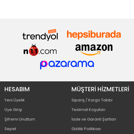
HESABIM
MÜŞTERİ HİZMETLERİ
Yeni Üyelik
Sipariş / Kargo Takibi
Üye Girişi
Teslimat Koşulları
Şifremi Unuttum
İade ve Garanti Şartları
Sepet
Gizlilik Politikası