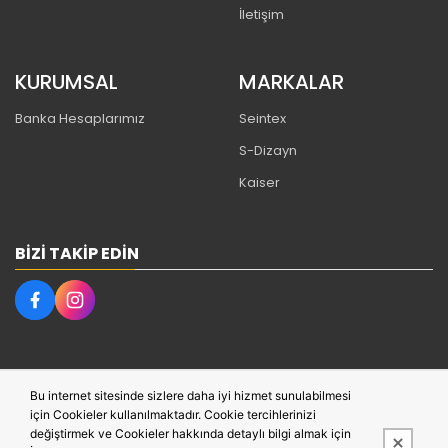
İletişim
KURUMSAL
MARKALAR
Banka Hesaplarımız
Seintex
S-Dizayn
Kaiser
BIZI TAKIP EDIN
Bu site,
PobolEti®
Entegre E-ticaret Sistemi ile hazırlanmıştır.
Bu internet sitesinde sizlere daha iyi hizmet sunulabilmesi
için Cookieler kullanılmaktadır. Cookie tercihlerinizi
değiştirmek ve Cookieler hakkında detaylı bilgi almak için