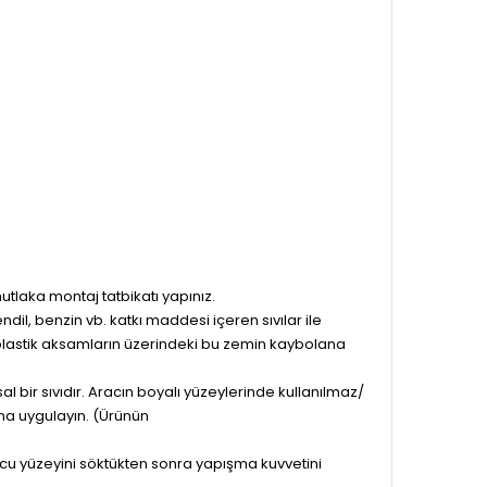
laka montaj tatbikatı yapınız.
mendil, benzin vb. katkı maddesi içeren sıvılar ile
p plastik aksamların üzerindeki bu zemin kaybolana
l bir sıvıdır. Aracın boyalı yüzeylerinde kullanılmaz/
na uygulayın. (Ürünün
yucu yüzeyini söktükten sonra yapışma kuvvetini