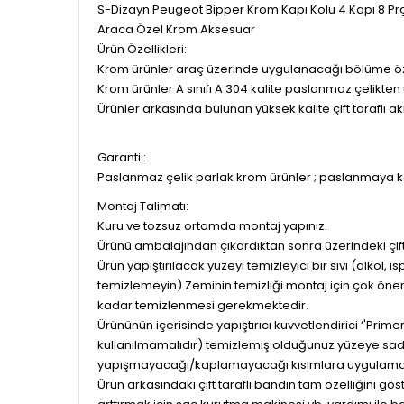
S-Dizayn Peugeot Bipper Krom Kapı Kolu 4 Kapı 8 Pr
Araca Özel Krom Aksesuar
Ürün Özellikleri:
Krom ürünler araç üzerinde uygulanacağı bölüme özel 
Krom ürünler A sınıfı A 304 kalite paslanmaz çelikten 
Ürünler arkasında bulunan yüksek kalite çift taraflı a
Garanti :
Paslanmaz çelik parlak krom ürünler ; paslanmaya ka
Montaj Talimatı:
Kuru ve tozsuz ortamda montaj yapınız.
Ürünü ambalajından çıkardıktan sonra üzerindeki çif
Ürün yapıştırılacak yüzeyi temizleyici bir sıvı (alkol, i
temizlemeyin) Zeminin temizliği montaj için çok önem
kadar temizlenmesi gerekmektedir.
Ürününün içerisinde yapıştırıcı kuvvetlendirici ‘'Prim
kullanılmamalıdır) temizlemiş olduğunuz yüzeye sad
yapışmayacağı/kaplamayacağı kısımlara uygulama
Ürün arkasındaki çift taraflı bandın tam özelliğini g