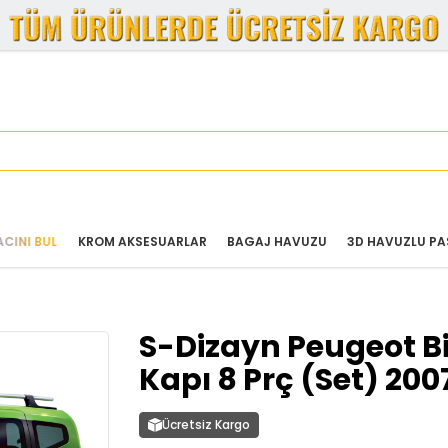
ACINI BUL
KROM AKSESUARLAR
BAGAJ HAVUZU
3D HAVUZLU PA
S-Dizayn Peugeot B
Kapı 8 Prç (Set) 200
Ücretsiz Kargo