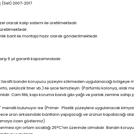
ç (Set) 2007-2017
olarak kalıp sistemi ile üretilmektedir.
üretilmektedir.
krilik bant ile montaja hazır olarak gönderilmektedir.
rşı 5 yıl garanti kapsamındadır.
t taraflı bandın koruyucu yüzeyini sökmeden uygulanacağı bölgeye mut
spirto, selülozik tiner vb.) ile iyice temizleyin. (Parfümlü kolonya, ıslak 
lidir. Cam fitili, kapı koruma bandı gibi yağlı ve parlak zemine sahi
er' mendili bulunuyor ise (Primer : Plastik yüzeylere uygulanacak kimyasa
ece ürün arkasındaki bantların yapışacağı ve ürünün kapatacağı ala
maya özen gösteriniz)
östermesi için ortam sıcaklığı 25°C'nin üzerinde olmalıdır. Bandın koru