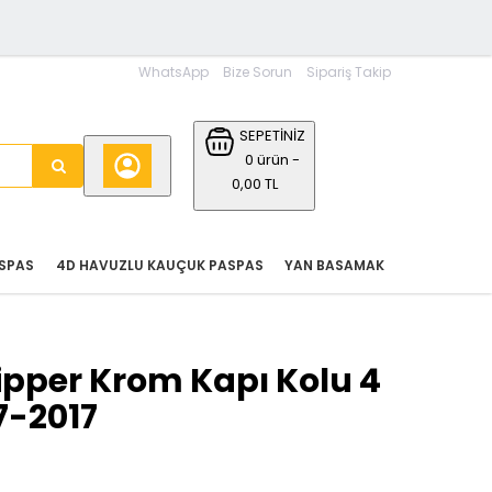
WhatsApp
Bize Sorun
Sipariş Takip
SEPETİNİZ
0 ürün -
0,00 TL
SPAS
4D HAVUZLU KAUÇUK PASPAS
YAN BASAMAK
ipper Krom Kapı Kolu 4
7-2017