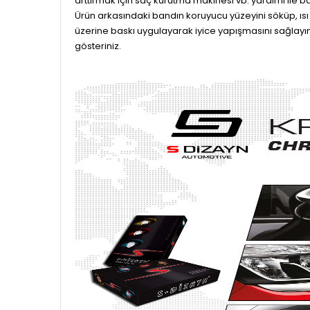
arttırmak için saç kurutma makinesi vb. yardımı ile ba
Ürün arkasındaki bandın koruyucu yüzeyini söküp, ısı
üzerine baskı uygulayarak iyice yapışmasını sağlayın
gösteriniz.