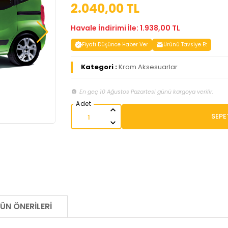
2.040,00 TL
Havale İndirimi İle: 1.938,00 TL
Fiyatı Düşünce Haber Ver
Ürünü Tavsiye Et
Kategori :
Krom Aksesuarlar
En geç 10 Ağustos Pazartesi günü kargoya verilir.
SEPE
ÜN ÖNERILERI