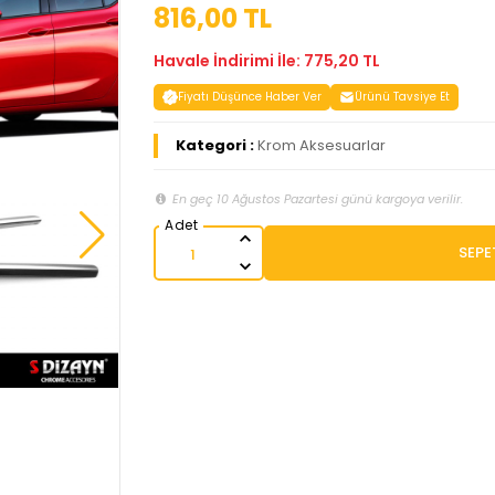
816,00 TL
Havale İndirimi İle: 775,20 TL
Fiyatı Düşünce Haber Ver
Ürünü Tavsiye Et
Kategori :
Krom Aksesuarlar
En geç 10 Ağustos Pazartesi günü kargoya verilir.
SEPE