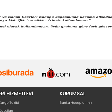
Rİ HİZMETLERİ
KURUMSAL
 Kargo Takibi
Banka Hesaplarımız
Koşulları