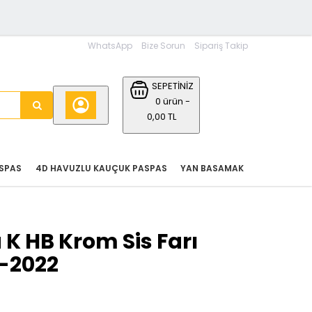
WhatsApp
Bize Sorun
Sipariş Takip
SEPETİNİZ
0 ürün -
0,00 TL
SPAS
4D HAVUZLU KAUÇUK PASPAS
YAN BASAMAK
 K HB Krom Sis Farı
5-2022