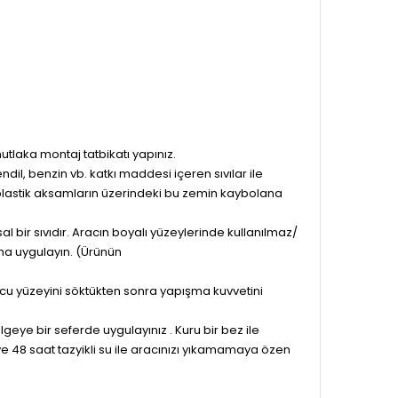
laka montaj tatbikatı yapınız.
mendil, benzin vb. katkı maddesi içeren sıvılar ile
p plastik aksamların üzerindeki bu zemin kaybolana
l bir sıvıdır. Aracın boyalı yüzeylerinde kullanılmaz/
na uygulayın. (Ürünün
yucu yüzeyini söktükten sonra yapışma kuvvetini
eye bir seferde uygulayınız . Kuru bir bez ile
e 48 saat tazyikli su ile aracınızı yıkamamaya özen