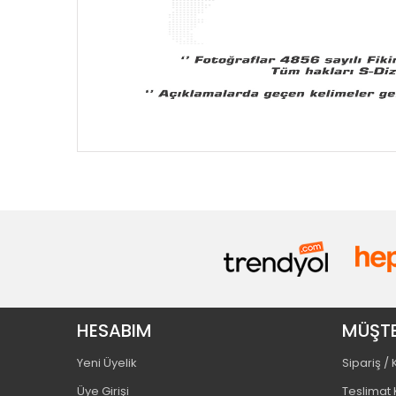
HESABIM
MÜŞTE
Yeni Üyelik
Sipariş /
Üye Girişi
Teslimat 