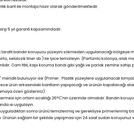
krilik bant ile montaja hazır olarak gönderilmektedir.
rşı 5 yıl garanti kapsamındadır.
t taraflı bandın koruyucu yüzeyini sökmeden uygulanacağı bölgeye mut
spirto, selülozik tiner vb.) ile iyice temizleyin. (Parfümlü kolonya, ıslak 
lidir. Cam fitili, kapı koruma bandı gibi yağlı ve parlak zemine sahi
er' mendili bulunuyor ise (Primer : Plastik yüzeylere uygulanacak kimyasa
ece ürün arkasındaki bantların yapışacağı ve ürünün kapatacağı ala
maya özen gösteriniz)
östermesi için ortam sıcaklığı 25°C'nin üzerinde olmalıdır. Bandın koru
nda ısı uygulayın.
 uyguladıktan sonra ürünü temizlenmiş ve gerekliyse primerlenmiş bölg
. Ürünün sağlam bir şekilde yapışması için 24 saat sudan koruyunuz v