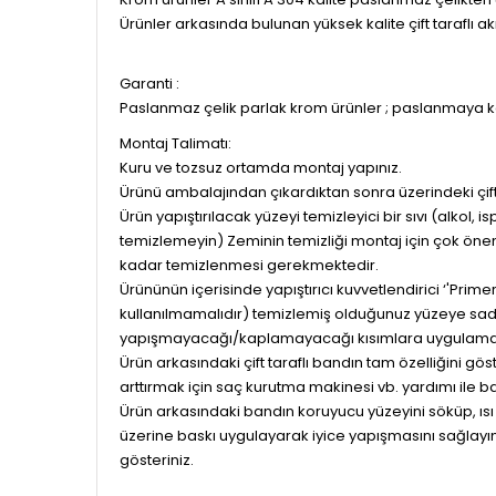
Ürünler arkasında bulunan yüksek kalite çift taraflı a
Garanti :
Paslanmaz çelik parlak krom ürünler ; paslanmaya ka
Montaj Talimatı:
Kuru ve tozsuz ortamda montaj yapınız.
Ürünü ambalajından çıkardıktan sonra üzerindeki çif
Ürün yapıştırılacak yüzeyi temizleyici bir sıvı (alkol, i
temizlemeyin) Zeminin temizliği montaj için çok önem
kadar temizlenmesi gerekmektedir.
Ürününün içerisinde yapıştırıcı kuvvetlendirici ‘'Prim
kullanılmamalıdır) temizlemiş olduğunuz yüzeye sad
yapışmayacağı/kaplamayacağı kısımlara uygulama
Ürün arkasındaki çift taraflı bandın tam özelliğini g
arttırmak için saç kurutma makinesi vb. yardımı ile ba
Ürün arkasındaki bandın koruyucu yüzeyini söküp, ısı
üzerine baskı uygulayarak iyice yapışmasını sağlayın
gösteriniz.