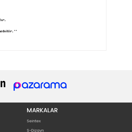
MARKALAR
Seintex
S-Dizayn