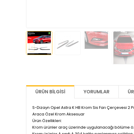
ÜRÜN BILGISI
YORUMLAR
ÜR
S-Dizayn Opel Astra K HB Krom Sis Farı Çerçevesi 2 
Araca Özel Krom Aksesuar
Ürün Özellikleri:
Krom ürünler araç üzerinde uygulanacağı bölüme özel 
Krom ürünler A sınıfı A 304 kalite paslanmaz çelikten 