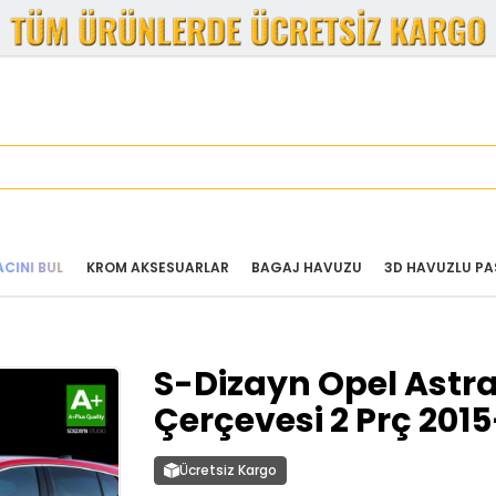
CINI BUL
KROM AKSESUARLAR
BAGAJ HAVUZU
3D HAVUZLU PA
S-Dizayn Opel Astra
Çerçevesi 2 Prç 201
Ücretsiz Kargo