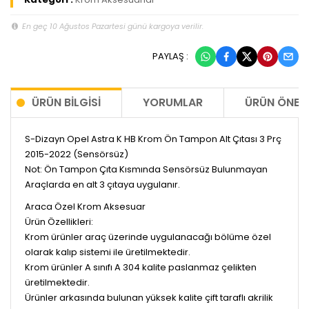
En geç 10 Ağustos Pazartesi günü kargoya verilir.
PAYLAŞ :
ÜRÜN BILGISI
YORUMLAR
ÜRÜN ÖNERI
S-Dizayn Opel Astra K HB Krom Ön Tampon Alt Çıtası 3 Prç
2015-2022 (Sensörsüz)
Not: Ön Tampon Çıta Kısmında Sensörsüz Bulunmayan
Araçlarda en alt 3 çıtaya uygulanır.
Araca Özel Krom Aksesuar
Ürün Özellikleri:
Krom ürünler araç üzerinde uygulanacağı bölüme özel
olarak kalıp sistemi ile üretilmektedir.
Krom ürünler A sınıfı A 304 kalite paslanmaz çelikten
üretilmektedir.
Ürünler arkasında bulunan yüksek kalite çift taraflı akrilik