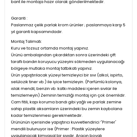
bant ile montaja hazır olarak gönderilmektedir.
Garanti :
Paslanmaz çelik parlak krom ürünler ; paslanmaya karşı 5
yıl garanti kapsamındadır.
Montaj Talimatı:
Kuru ve tozsuz ortamda montaj yapınız.
Ürünü ambalajından çıkardıktan sonra üzerindeki çift
taraflı bandın koruyucu yüzeyini sökmeden uygulanacağı
bölgeye mutlaka montaj tatbikatı yapınız.
Ürün yapıştırılacak yüzeyi temizleyici bir sıvı (alkol, ispirto,
selülozik tiner vb.) ile iyice temizleyin. (Parfümlü kolonya,
ıslak mendil, benzin vb. katkı maddesi içeren sıvılar ile
temizlemeyin) Zeminin temizliği montaj için çok önemlidir.
Cam fitili, kapı koruma bandı gibi yağlı ve parlak zemine
sahip plastik aksamların üzerindeki bu zemin kaybolana
kadar temizlenmesi gerekmektedir.
Ürününün içerisinde yapıştırıcı kuvvetlendirici ‘'Primer'
mendili bulunuyor ise (Primer : Plastik yüzeylere
uygulanacak kimyasal bir sıvıdır. Aracın boyalı