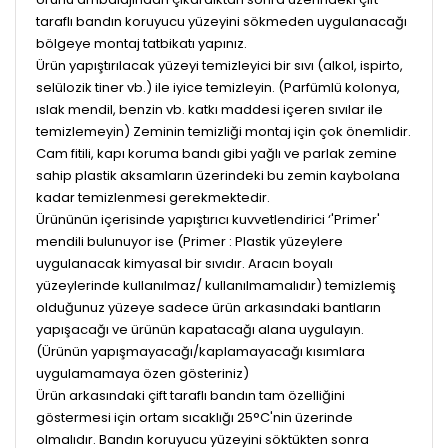
taraflı bandın koruyucu yüzeyini sökmeden uygulanacağı
bölgeye montaj tatbikatı yapınız.
Ürün yapıştırılacak yüzeyi temizleyici bir sıvı (alkol, ispirto,
selülozik tiner vb.) ile iyice temizleyin. (Parfümlü kolonya,
ıslak mendil, benzin vb. katkı maddesi içeren sıvılar ile
temizlemeyin) Zeminin temizliği montaj için çok önemlidir.
Cam fitili, kapı koruma bandı gibi yağlı ve parlak zemine
sahip plastik aksamların üzerindeki bu zemin kaybolana
kadar temizlenmesi gerekmektedir.
Ürününün içerisinde yapıştırıcı kuvvetlendirici ‘'Primer'
mendili bulunuyor ise (Primer : Plastik yüzeylere
uygulanacak kimyasal bir sıvıdır. Aracın boyalı
yüzeylerinde kullanılmaz/ kullanılmamalıdır) temizlemiş
olduğunuz yüzeye sadece ürün arkasındaki bantların
yapışacağı ve ürünün kapatacağı alana uygulayın.
(Ürünün yapışmayacağı/kaplamayacağı kısımlara
uygulamamaya özen gösteriniz)
Ürün arkasındaki çift taraflı bandın tam özelliğini
göstermesi için ortam sıcaklığı 25°C'nin üzerinde
olmalıdır. Bandın koruyucu yüzeyini söktükten sonra