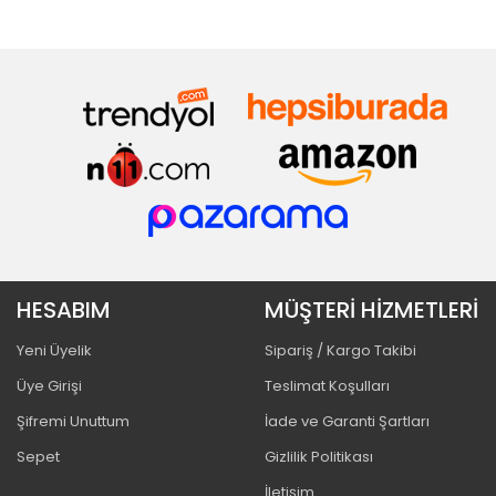
HESABIM
MÜŞTERİ HİZMETLERİ
Yeni Üyelik
Sipariş / Kargo Takibi
Üye Girişi
Teslimat Koşulları
Şifremi Unuttum
İade ve Garanti Şartları
Sepet
Gizlilik Politikası
İletişim