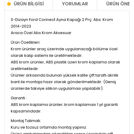
ÜRÜN BILGISI
YORUMLAR
ÜRÜN ÖNERI
S-Dizayn Ford Connect Ayna Kapağı 2 Prç. Abs. Krom
2014-2023
Araca Özel Abs Krom Aksesuar
Ürün Özellikleri:
Krom ürünler araç üzerinde uygulanacağı bölüme özel
olarak kalıp sistemi ile üretilmektedir.
ABS krom ürünler, ABS plastik üzeri krom kaplama olarak
üretilmektedir.
Ürünler arkasında bulunan yüksek kalite çift taraflı akrilik
bant ile montaja hazır olarak gönderilmektedir. (Geniş
ürünlerde takviye silikon uygulaması yapılabilir).
Garanti :
ABS krom kaplama ürünler; krom kaplaması 1 yıl garanti
kapsamındadır.
Montaj Talimatı:
Kuru ve tozsuz ortamda montaj yapınız.
Ürünü ambalajından çıkardıktan sonra üzerindeki çift