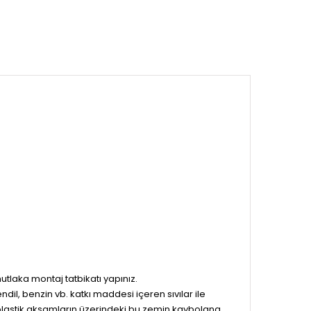
laka montaj tatbikatı yapınız.
mendil, benzin vb. katkı maddesi içeren sıvılar ile
p plastik aksamların üzerindeki bu zemin kaybolana