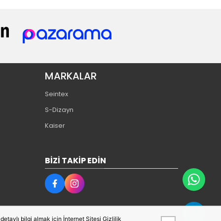
MARKALAR
Seintex
S-Dizayn
Kaiser
BIZI TAKIP EDIN
taylı bilgi almak için İnternet Sitesi Gizlilik