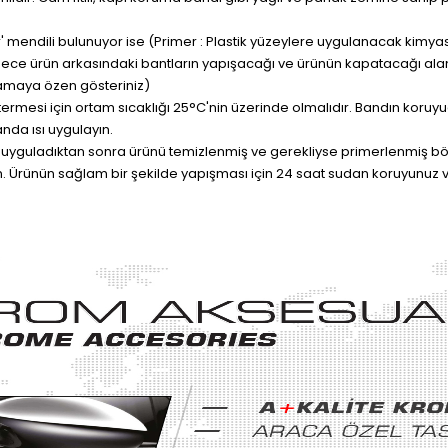
er' mendili bulunuyor ise (Primer : Plastik yüzeylere uygulanacak kimyasa
ece ürün arkasındaki bantların yapışacağı ve ürünün kapatacağı ala
maya özen gösteriniz)
östermesi için ortam sıcaklığı 25°C'nin üzerinde olmalıdır. Bandın koru
nda ısı uygulayın.
 uyguladıktan sonra ürünü temizlenmiş ve gerekliyse primerlenmiş bölg
. Ürünün sağlam bir şekilde yapışması için 24 saat sudan koruyunuz v