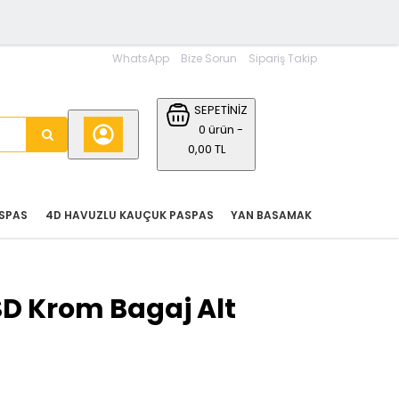
WhatsApp
Bize Sorun
Sipariş Takip
SEPETİNİZ
0 ürün -
0,00 TL
SPAS
4D HAVUZLU KAUÇUK PASPAS
YAN BASAMAK
SD Krom Bagaj Alt