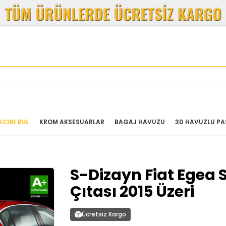
CINI BUL
KROM AKSESUARLAR
BAGAJ HAVUZU
3D HAVUZLU PA
S-Dizayn Fiat Egea 
Çıtası 2015 Üzeri
Ücretsiz Kargo