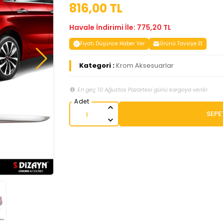
816,00 TL
Havale İndirimi İle: 775,20 TL
Fiyatı Düşünce Haber Ver
Ürünü Tavsiye Et
Kategori :
Krom Aksesuarlar
En geç 10 Ağustos Pazartesi günü kargoya verilir.
SEPE