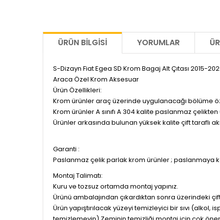
ÜRÜN BILGISI
YORUMLAR
ÜR
S-Dizayn Fiat Egea SD Krom Bagaj Alt Çıtası 2015-20
Araca Özel Krom Aksesuar
Ürün Özellikleri:
Krom ürünler araç üzerinde uygulanacağı bölüme özel 
Krom ürünler A sınıfı A 304 kalite paslanmaz çelikten 
Ürünler arkasında bulunan yüksek kalite çift taraflı a
Garanti :
Paslanmaz çelik parlak krom ürünler ; paslanmaya ka
Montaj Talimatı:
Kuru ve tozsuz ortamda montaj yapınız.
Ürünü ambalajından çıkardıktan sonra üzerindeki çif
Ürün yapıştırılacak yüzeyi temizleyici bir sıvı (alkol, i
temizlemeyin) Zeminin temizliği montaj için çok önem