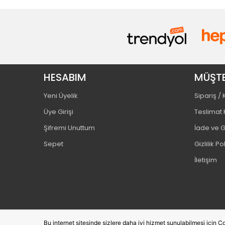
HESABIM
MÜŞTE
Yeni Üyelik
Sipariş /
Üye Girişi
Teslimat 
Şifremi Unuttum
İade ve G
Sepet
Gizlilik Po
İletişim
Bu internet sitesinde sizlere daha iyi hizmet sunulabilmesi için Co