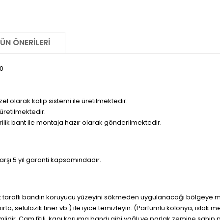
ÜN ÖNERILERI
20
olarak kalıp sistemi ile üretilmektedir.
üretilmektedir.
krilik bant ile montaja hazır olarak gönderilmektedir.
rşı 5 yıl garanti kapsamındadır.
t taraflı bandın koruyucu yüzeyini sökmeden uygulanacağı bölgeye mut
spirto, selülozik tiner vb.) ile iyice temizleyin. (Parfümlü kolonya, ıslak 
lidir. Cam fitili, kapı koruma bandı gibi yağlı ve parlak zemine sahi