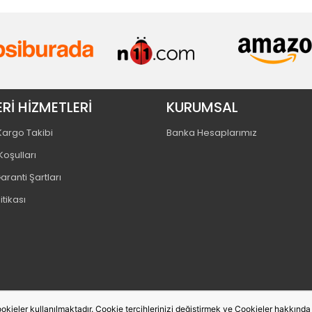
Rİ HİZMETLERİ
KURUMSAL
 Kargo Takibi
Banka Hesaplarımız
Koşulları
aranti Şartları
litikası
okieler kullanılmaktadır. Cookie tercihlerinizi değiştirmek ve Cookieler hakkında de