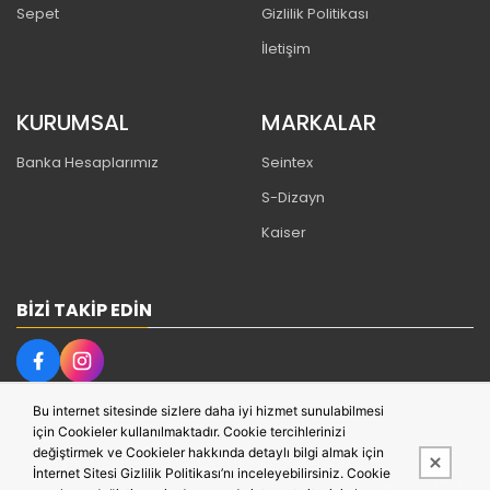
Sepet
Gizlilik Politikası
İletişim
KURUMSAL
MARKALAR
Banka Hesaplarımız
Seintex
S-Dizayn
Kaiser
BIZI TAKIP EDIN
Bu internet sitesinde sizlere daha iyi hizmet sunulabilmesi
için Cookieler kullanılmaktadır. Cookie tercihlerinizi
değiştirmek ve Cookieler hakkında detaylı bilgi almak için
Bu site,
PobolEti®
Entegre E-ticaret Sistemi ile hazırlanmıştır.
İnternet Sitesi Gizlilik Politikası’nı inceleyebilirsiniz. Cookie