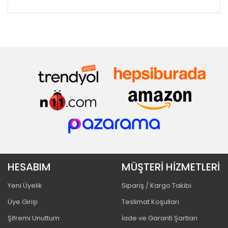
HESABIM
MÜŞTERİ HİZMETLERİ
Yeni Üyelik
Sipariş / Kargo Takibi
Üye Girişi
Teslimat Koşulları
Şifremi Unuttum
İade ve Garanti Şartları