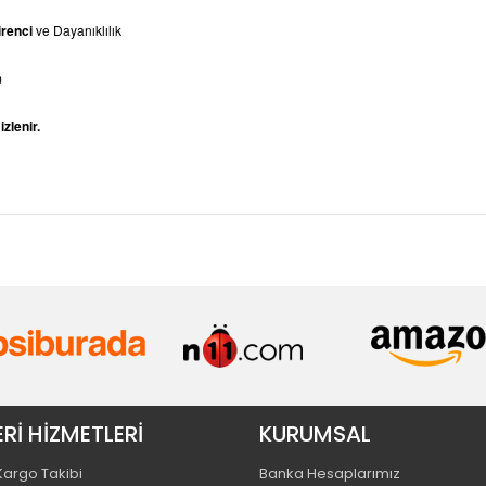
renci
ve Dayanıklılık
m
zlenir.
Rİ HİZMETLERİ
KURUMSAL
 Kargo Takibi
Banka Hesaplarımız