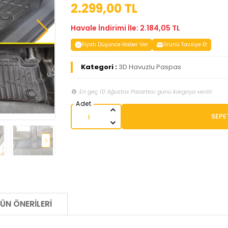
2.299,00 TL
Havale İndirimi İle: 2.184,05 TL
Fiyatı Düşünce Haber Ver
Ürünü Tavsiye Et
Kategori :
3D Havuzlu Paspas
En geç 10 Ağustos Pazartesi günü kargoya verilir.
SEPE
ÜN ÖNERILERI