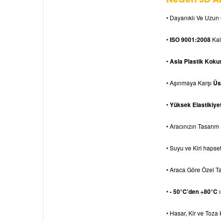
• Dayanıklı Ve Uzun
•
ISO 9001:2008
Kali
•
Asla Plastik Koku
• Aşınmaya Karşı
Üs
•
Yüksek Elastikiyet
• Aracınızın Tasarım 
• Suyu ve Kiri hapse
• Araca Göre Özel T
•
- 50°C'den +80°C
ı
• Hasar, Kir ve Toza