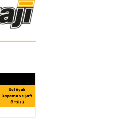
Sol Ayak
Dayama ve Şaft
Örtüsü
-