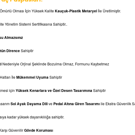
 Ömürlü Olması İçin Yüksek Kalite
Kauçuk-Plastik Metaryel
İle Üretilmiştir.
te Yönetim Sistemi Sertifikasına Sahiptir..
su Almazsınız
tün Dirence
Sahiptir
i
Nedeniyle Orjinal Şeklinde Bozulma Olmaz, Formunu Kaybetmez
Hatları İle
Mükemmel Uyuma
Sahiptir
tmesi için
Yüksek Kenarlara ve Özel Desen Tasarımına
Sahiptir
asarım
Sol Ayak Dayama
Dili
ve
Pedal Altına Giren Tasarımı
ile Ekstra Güvenlik S
sıya kadar yüksek dayanıklılığa sahiptir.
 Karşı Güvenilir
Gövde Koruması