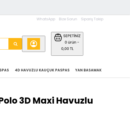
WhatsApp
Bize Sorun
Sipariş Takip
SEPETİNİZ
0 ürün -
0,00 TL
SPAS
4D HAVUZLU KAUÇUK PASPAS
YAN BASAMAK
Polo 3D Maxi Havuzlu