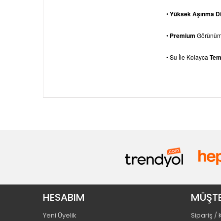
•
Yüksek Aşınma Di
•
Premium
Görünü
• Su İle Kolayca
Temi
HESABIM
MÜŞTE
Yeni Üyelik
Sipariş /