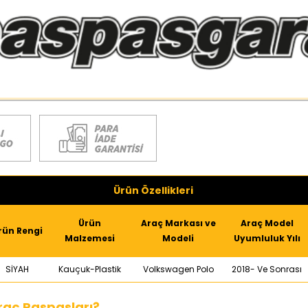
Ürün Özellikleri
Ürün
Araç Markası ve
Araç Model
rün Rengi
Malzemesi
Modeli
Uyumluluk Yılı
SİYAH
Kauçuk-Plastik
Volkswagen Polo
2018- Ve Sonrası
raç Paspasları?