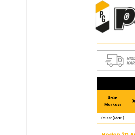
Ürün
Ü
Markası
Kaiser (Maxi)
Neden 3D A