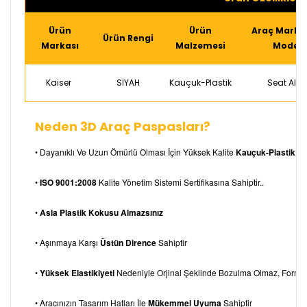
Ürün
Ürün
Araç Markas
Ürün Rengi
Markası
Malzemesi
Modeli
Kaiser
SİYAH
Kauçuk-Plastik
Seat Alte
Neden 3D Araç Paspasları?
• Dayanıklı Ve Uzun Ömürlü Olması İçin Yüksek Kalite
Kauçuk-Plastik Me
•
ISO 9001:2008
Kalite Yönetim Sistemi Sertifikasına Sahiptir..
•
Asla Plastik Kokusu Almazsınız
• Aşınmaya Karşı
Üstün Dirence
Sahiptir
•
Yüksek Elastikiyeti
Nedeniyle Orjinal Şeklinde Bozulma Olmaz, Form
• Aracınızın Tasarım Hatları İle
Mükemmel Uyuma
Sahiptir