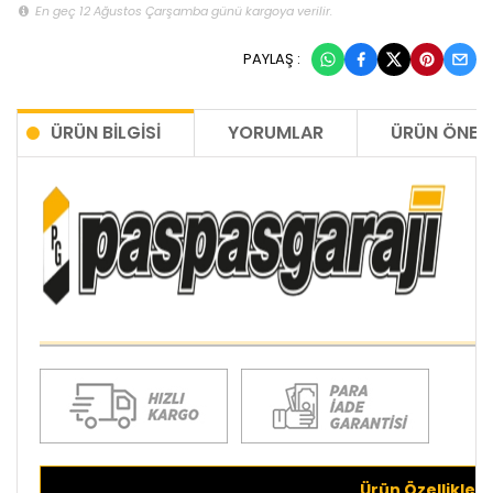
En geç 12 Ağustos Çarşamba günü kargoya verilir.
PAYLAŞ :
ÜRÜN BILGISI
YORUMLAR
ÜRÜN ÖNERI
Ürün Özellikleri