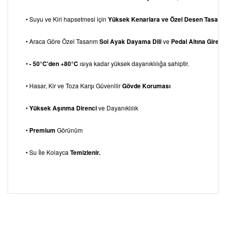
• Suyu ve Kiri hapsetmesi için
Yüksek Kenarlara ve Özel Desen Tasarı
• Araca Göre Özel Tasarım
Sol Ayak Dayama
Dili
ve
Pedal Altına Giren 
•
- 50°C'den +80°C
ısıya kadar yüksek dayanıklılığa sahiptir.
• Hasar, Kir ve Toza Karşı Güvenilir
Gövde Koruması
•
Yüksek Aşınma Direnci
ve Dayanıklılık
•
Premium
Görünüm
• Su İle Kolayca
Temizlenir.