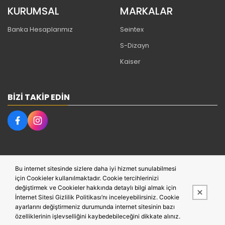
KURUMSAL
MARKALAR
Banka Hesaplarımız
Seintex
S-Dizayn
Kaiser
BIZI TAKIP EDIN
Bu site,
PobolEti®
Entegre E-ticaret Sistemi ile hazırlanmıştır.
Bu internet sitesinde sizlere daha iyi hizmet sunulabilmesi
için Cookieler kullanılmaktadır. Cookie tercihlerinizi
değiştirmek ve Cookieler hakkında detaylı bilgi almak için
İnternet Sitesi Gizlilik Politikası’nı inceleyebilirsiniz. Cookie
ayarlarını değiştirmeniz durumunda internet sitesinin bazı
özelliklerinin işlevselliğini kaybedebileceğini dikkate alınız.