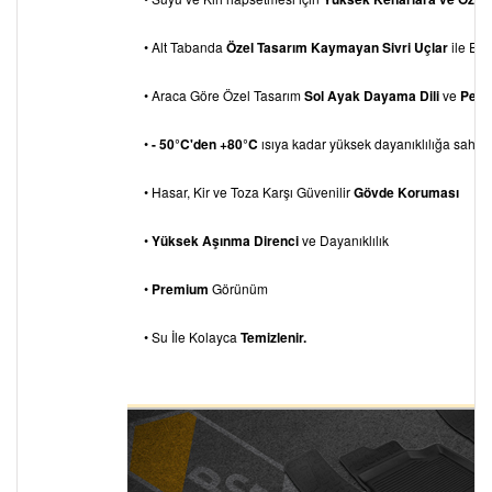
• Alt Tabanda
Özel Tasarım Kaymayan Sivri Uçlar
ile Eks
• Araca Göre Özel Tasarım
Sol Ayak Dayama
Dili
ve
Pedal
•
- 50°C'den +80°C
ısıya kadar yüksek dayanıklılığa sahipti
• Hasar, Kir ve Toza Karşı Güvenilir
Gövde Koruması
•
Yüksek Aşınma Direnci
ve Dayanıklılık
•
Premium
Görünüm
• Su İle Kolayca
Temizlenir.