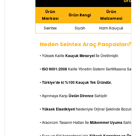
Ürün 
Ürün
Ürün
Ürün Rengi
Markası
Malzemesi
Seintex
Siyah
Ham Kauçuk
Neden Seintex Araç Paspasları?
• Yüksek Kalite
Kauçuk Metaryel
İle Üretilmiştir.
•
ISO 9001:2008
Kalite Yönetim Sistemi Sertifikasına Sahipt
•
Türkiye'de ki %100 Kauçuk Tek Üründür.
• Aşınmaya Karşı
Üstün Dirence
Sahiptir
•
Yüksek Elastikiyeti
Nedeniyle Orjinal Şeklinde Bozulm
• Aracınızın Tasarım Hatları İle
Mükemmel Uyuma
Sahiptir
• Suyu ve Kiri hapsetmesi için
Yüksek Kenarlara ve Özel