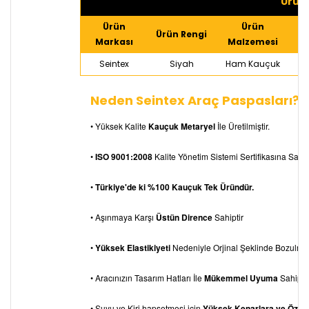
Ürün 
Ürün
Ürün
Ürün Rengi
Markası
Malzemesi
Seintex
Siyah
Ham Kauçuk
Neden Seintex Araç Paspasları?
• Yüksek Kalite
Kauçuk Metaryel
İle Üretilmiştir.
•
ISO 9001:2008
Kalite Yönetim Sistemi Sertifikasına Sahipt
•
Türkiye'de ki %100 Kauçuk Tek Üründür.
• Aşınmaya Karşı
Üstün Dirence
Sahiptir
•
Yüksek Elastikiyeti
Nedeniyle Orjinal Şeklinde Bozulm
• Aracınızın Tasarım Hatları İle
Mükemmel Uyuma
Sahiptir
• Suyu ve Kiri hapsetmesi için
Yüksek Kenarlara ve Özel