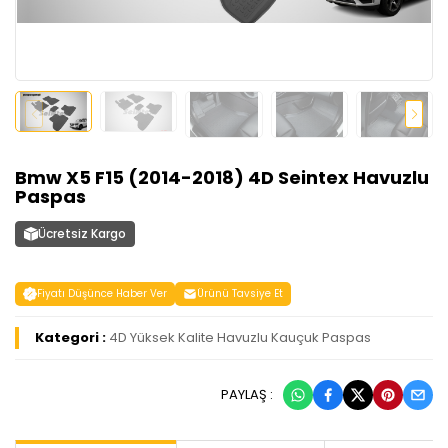
Bmw X5 F15 (2014-2018) 4D Seintex Havuzlu
Paspas
Ücretsiz Kargo
Fiyatı Düşünce Haber Ver
Ürünü Tavsiye Et
Kategori :
4D Yüksek Kalite Havuzlu Kauçuk Paspas
PAYLAŞ :