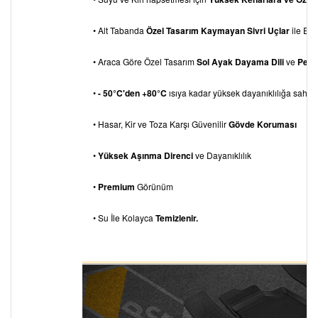
• Alt Tabanda
Özel Tasarım Kaymayan Sivri Uçlar
ile Eks
• Araca Göre Özel Tasarım
Sol Ayak Dayama
Dili
ve
Pedal
•
- 50°C'den +80°C
ısıya kadar yüksek dayanıklılığa sahipti
• Hasar, Kir ve Toza Karşı Güvenilir
Gövde Koruması
•
Yüksek Aşınma Direnci
ve Dayanıklılık
•
Premium
Görünüm
• Su İle Kolayca
Temizlenir.